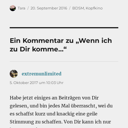
Autor
Veröffentlicht
Kategorien
Tara
20. September 2016
BDSM
,
Kopfkino
am
Ein Kommentar zu „Wenn ich
zu Dir komme…“
extremunlimited
sagt:
5. Oktober 2017 um 10:03 Uhr
Habe jetzt einiges an Beiträgen von Dir
gelesen, und bin jedes Mal überrascht, wei du
es schaffst kurz und knackig eine geile
Stimmung zu schaffen. Von Dir kann ich nur