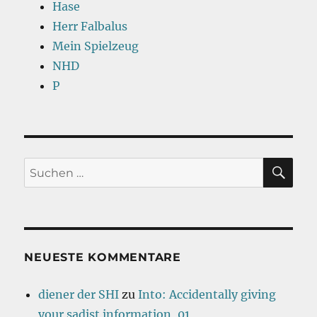
Hase
Herr Falbalus
Mein Spielzeug
NHD
P
SU
Suchen
nach:
NEUESTE KOMMENTARE
diener der SHI
zu
Into: Accidentally giving
your sadist information, 01