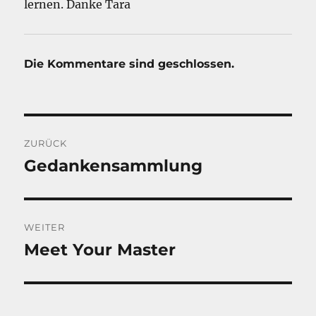
lernen. Danke Tara
Die Kommentare sind geschlossen.
Beitragsnavigation
ZURÜCK
Gedankensammlung
Vorheriger
Beitrag:
WEITER
Meet Your Master
Nächster
Beitrag: