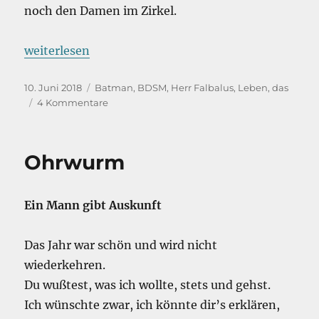
noch den Damen im Zirkel.
„Lasst mich fliegen – BDSM und Beziehungen [e
weiterlesen
Veröffentlicht
Kategorien
10. Juni 2018
Batman
,
BDSM
,
Herr Falbalus
,
Leben, das
am
zu
4 Kommentare
Lasst
mich
fliegen
Ohrwurm
–
BDSM
und
Ein Mann gibt Auskunft
Beziehungen
[eine
Momentaufnahme]
Das Jahr war schön und wird nicht
wiederkehren.
Du wußtest, was ich wollte, stets und gehst.
Ich wünschte zwar, ich könnte dir’s erklären,