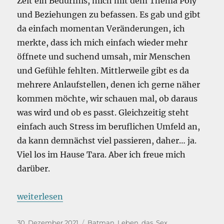
Zeit ein Bedürfnis, mich mit dem Thema Poly
und Beziehungen zu befassen. Es gab und gibt
da einfach momentan Veränderungen, ich
merkte, dass ich mich einfach wieder mehr
öffnete und suchend umsah, mir Menschen
und Gefühle fehlten. Mittlerweile gibt es da
mehrere Anlaufstellen, denen ich gerne näher
kommen möchte, wir schauen mal, ob daraus
was wird und ob es passt. Gleichzeitig steht
einfach auch Stress im beruflichen Umfeld an,
da kann demnächst viel passieren, daher… ja.
Viel los im Hause Tara. Aber ich freue mich
darüber.
„One of Us – Ask a Poly“
weiterlesen
Veröffentlicht
Kategorien
30. Dezember 2021
Batman
,
Leben, das
,
Sex
,