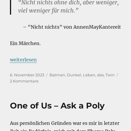
“Nicht nichts ohne dich, aber weniger,
viel weniger für mich.”
–
“
Nicht nichts” von AnnenMayKantereit
Ein Märchen.
„Ich kann das.“
weiterlesen
Veröffentlicht
Kategorien
6. November 2023
Batman
,
Dunkel
,
Leben, das
,
Twin
am
zu
2 Kommentare
Ich
kann
das.
One of Us – Ask a Poly
Aus persönlichen Gründen war es mir in letzter