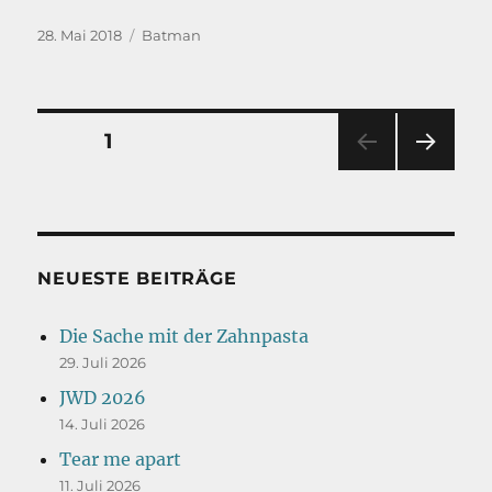
Veröffentlicht
Kategorien
28. Mai 2018
Batman
am
Seitennummerierung
SEITE
1
NÄC
der
HSTE
SEIT
Beiträge
E
NEUESTE BEITRÄGE
Die Sache mit der Zahnpasta
29. Juli 2026
JWD 2026
14. Juli 2026
Tear me apart
11. Juli 2026