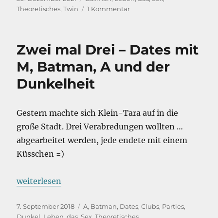
am
zu
Theoretisches
,
Twin
1 Kommentar
One
of
Us
Zwei mal Drei – Dates mit
–
Ask
M, Batman, A und der
a
Dunkelheit
Poly
Gestern machte sich Klein-Tara auf in die
große Stadt. Drei Verabredungen wollten …
abgearbeitet werden, jede endete mit einem
Küsschen =)
„Zwei mal Drei – Dates mit M, Batman, A und der D
weiterlesen
Veröffentlicht
Kategorien
7. September 2018
A
,
Batman
,
Dates, Clubs, Parties
,
am
Dunkel
,
Leben, das
,
Sex
,
Theoretisches