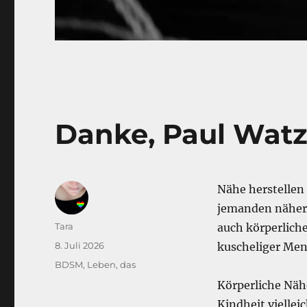
Danke, Paul Watz
Nähe herstellen 
jemanden näher 
Autor
Tara
auch körperliche
Veröffentlicht
8. Juli 2026
kuscheliger Mens
am
Kategorien
BDSM
,
Leben, das
Körperliche Näh
Kindheit viellei