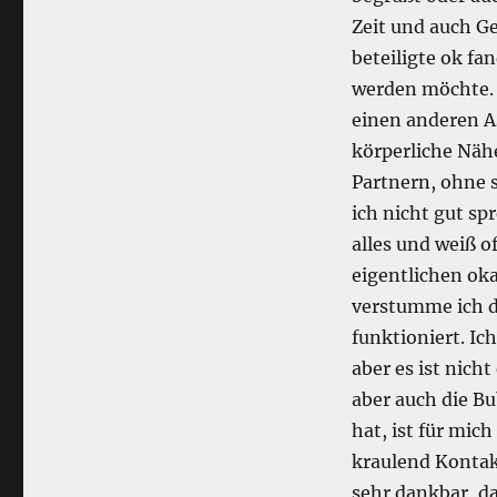
Zeit und auch Ge
beteiligte ok fa
werden möchte. 
einen anderen A
körperliche Näh
Partnern, ohne 
ich nicht gut sp
alles und weiß o
eigentlichen ok
verstumme ich da
funktioniert. Ic
aber es ist nich
aber auch die Bu
hat, ist für mic
kraulend Kontak
sehr dankbar, d