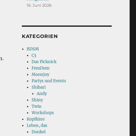
16. Juni 2026
KATEGORIEN
BDSM
C3
n.
Das Picknick
-
FemDom
MoonJoy
Partys und Events
Shibari
Andy
Shiny
Twin
Workshops
Kopfkino
Leben, das
Dunkel