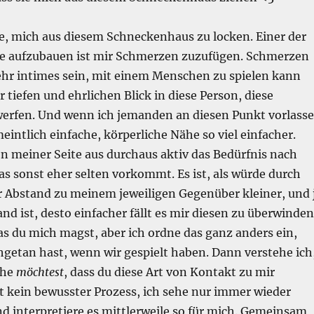
e, mich aus diesem Schneckenhaus zu locken. Einer der
e aufzubauen ist mir Schmerzen zuzufügen. Schmerzen
hr intimes sein, mit einem Menschen zu spielen kann
 tiefen und ehrlichen Blick in diese Person, diese
werfen. Und wenn ich jemanden an diesen Punkt vorlasse
meintlich einfache, körperliche Nähe so viel einfacher.
n meiner Seite aus durchaus aktiv das Bedürfnis nach
s sonst eher selten vorkommt. Es ist, als würde durch
 Abstand zu meinem jeweiligen Gegenüber kleiner, und 
and ist, desto einfacher fällt es mir diesen zu überwinden
das du mich magst, aber ich ordne das ganz anders ein,
getan hast, wenn wir gespielt haben. Dann verstehe ich
ähe
möchtest
, dass du diese Art von Kontakt zu mir
t kein bewusster Prozess, ich sehe nur immer wieder
d interpretiere es mittlerweile so für mich. Gemeinsam