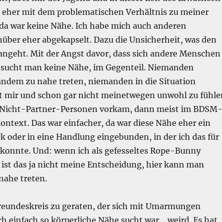
 eher mit dem problematischen Verhältnis zu meiner
 da war keine Nähe. Ich habe mich auch anderen
ber eher abgekapselt. Dazu die Unsicherheit, was den
angeht. Mit der Angst davor, dass sich andere Menschen
 sucht man keine Nähe, im Gegenteil. Niemanden
ndem zu nahe treten, niemanden in die Situation
it mir und schon gar nicht meinetwegen unwohl zu fühle
Nicht-Partner-Personen vorkam, dann meist im BDSM
ontext. Das war einfacher, da war diese Nähe eher ein
 oder in eine Handlung eingebunden, in der ich das für
konnte. Und: wenn ich als gefesseltes Rope-Bunny
 ist das ja nicht meine Entscheidung, hier kann man
nahe treten.
reundeskreis zu geraten, der sich mit Umarmungen
h einfach so körperliche Nähe sucht war… weird. Es hat