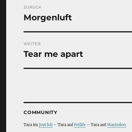
Beitragsnavigation
ZURÜCK
Morgenluft
Vorheriger
Beitrag:
WEITER
Tear me apart
Nächster
Beitrag:
COMMUNITY
Tara im
Joyclub
– Tara auf
Fetlife
– Tara auf
Mastodon