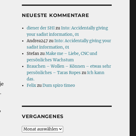
NEUESTE KOMMENTARE
diener der SHI
zu
Into: Accidentally giving
your sadist information, 01
Andrea247
zu
Into: Accidentally giving your
sadist information, 01
Stefan
zu
Make me – Liebe, CNC und
persönliches Wachstum
Brauchen – Wollen – Können – etwas sehr
persönliches – Taras Ropes
zu
Ich kann
das.
je
Felix
zu
Dum spiro timeo
.
,
VERGANGENES
Vergangenes