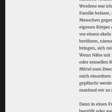
Werdens war ich
Familie befasst,
Menschen gegenü
eigenen Körper 
vor einem ekeln
berühren, niema
bringen, sich m
Wenn Nähe mit 
oder sexuellen K
Mittel zum Zweck
mich einordnen 
geplüscht werde
maximal
mir
zu 
Dann in einen F
begrüßt oder auc