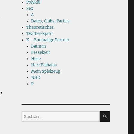
Polykül
Sex
A
t
Dates, Clubs, Parties
Theoretisches
Twitterexport
X – Ehemalige Partner
Batman
Fesselzeit
Hase
Herr Falbalus
Mein Spielzeug
NHD
P
,
SUCHEN
Suchen
nach: