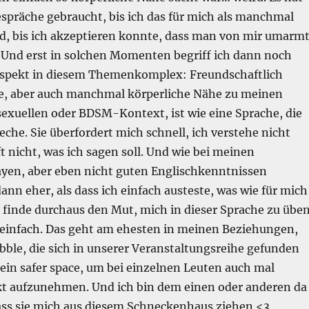
spräche gebraucht, bis ich das für mich als manchmal
nd, bis ich akzeptieren konnte, dass man von mir umarm
Und erst in solchen Momenten begriff ich dann noch
spekt in diesem Themenkomplex: Freundschaftlich
e, aber auch manchmal körperliche Nähe zu meinen
sexuellen oder BDSM-Kontext, ist wie eine Sprache, die
reche. Sie überfordert mich schnell, ich verstehe nicht
ft nicht, was ich sagen soll. Und wie bei meinen
ayen, aber eben nicht guten Englischkenntnissen
nn eher, als dass ich einfach austeste, was wie für mich
h finde durchaus den Mut, mich in dieser Sprache zu üben
t einfach. Das geht am ehesten in meinen Beziehungen,
bble, die sich in unserer Veranstaltungsreihe gefunden
h ein safer space, um bei einzelnen Leuten auch mal
t aufzunehmen. Und ich bin dem einen oder anderen da
ass sie mich aus diesem Schneckenhaus ziehen <3