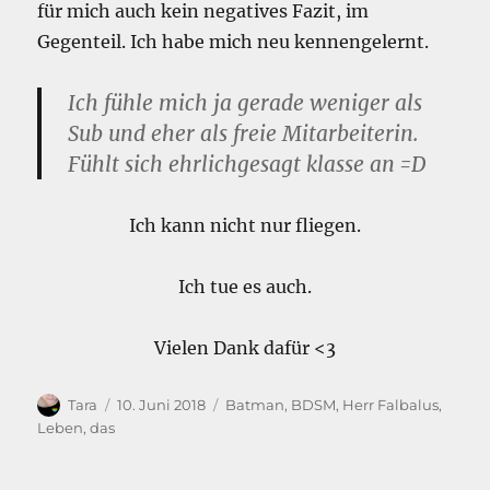
für mich auch kein negatives Fazit, im
Gegenteil. Ich habe mich neu kennengelernt.
Ich fühle mich ja gerade weniger als
Sub und eher als freie Mitarbeiterin.
Fühlt sich ehrlichgesagt klasse an =D
Ich kann nicht nur fliegen.
Ich tue es auch.
Vielen Dank dafür <3
Autor
Veröffentlicht
Kategorien
Tara
10. Juni 2018
Batman
,
BDSM
,
Herr Falbalus
,
am
Leben, das