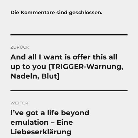
Die Kommentare sind geschlossen.
Beitragsnavigation
ZURÜCK
And all I want is offer this all
Vorheriger
Beitrag:
up to you [TRIGGER-Warnung,
Nadeln, Blut]
WEITER
I’ve got a life beyond
Nächster
Beitrag:
emulation – Eine
Liebeserklärung