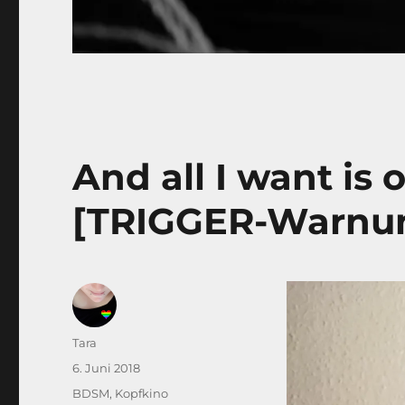
And all I want is o
[TRIGGER-Warnung
Autor
Tara
Veröffentlicht
6. Juni 2018
am
Kategorien
BDSM
,
Kopfkino