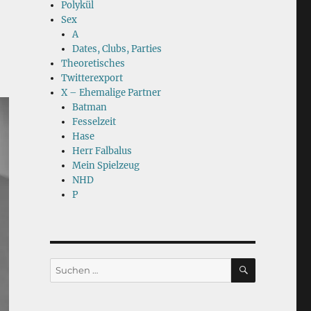
Polykül
Sex
A
Dates, Clubs, Parties
Theoretisches
Twitterexport
X – Ehemalige Partner
Batman
Fesselzeit
Hase
Herr Falbalus
Mein Spielzeug
NHD
P
SUCHEN
Suchen
nach: