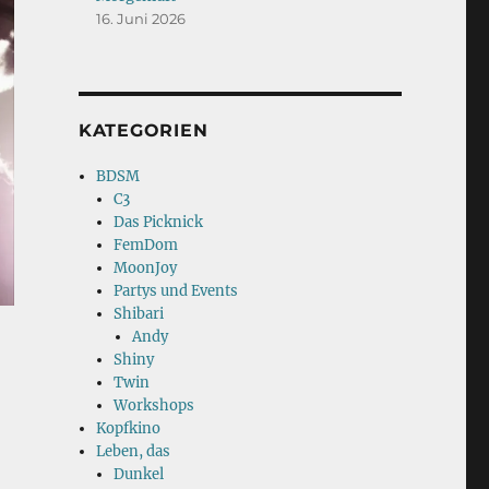
16. Juni 2026
KATEGORIEN
BDSM
C3
Das Picknick
FemDom
MoonJoy
Partys und Events
Shibari
Andy
Shiny
Twin
Workshops
Kopfkino
Leben, das
Dunkel