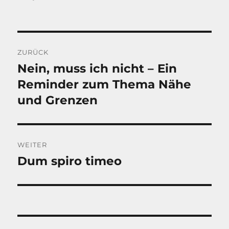
Beitragsnavigation
ZURÜCK
Nein, muss ich nicht – Ein
Vorheriger
Beitrag:
Reminder zum Thema Nähe
und Grenzen
WEITER
Dum spiro timeo
Nächster
Beitrag: