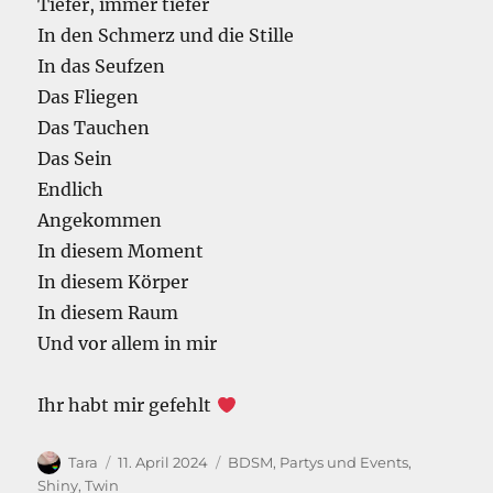
Tiefer, immer tiefer
In den Schmerz und die Stille
In das Seufzen
Das Fliegen
Das Tauchen
Das Sein
Endlich
Angekommen
In diesem Moment
In diesem Körper
In diesem Raum
Und vor allem in mir
Ihr habt mir gefehlt
Autor
Veröffentlicht
Kategorien
Tara
11. April 2024
BDSM
,
Partys und Events
,
am
Shiny
,
Twin