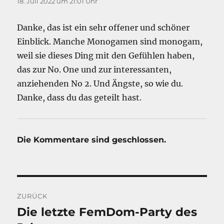
18. Juli 2022 um 21:01 Uhr
Danke, das ist ein sehr offener und schöner
Einblick. Manche Monogamen sind monogam,
weil sie dieses Ding mit den Gefühlen haben,
das zur No. One und zur interessanten,
anziehenden No 2. Und Ängste, so wie du.
Danke, dass du das geteilt hast.
Die Kommentare sind geschlossen.
Beitragsnavigation
ZURÜCK
Die letzte FemDom-Party des
Vorheriger