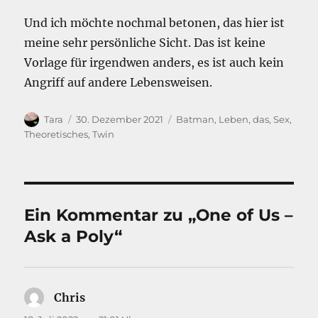
Und ich möchte nochmal betonen, das hier ist
meine sehr persönliche Sicht. Das ist keine
Vorlage für irgendwen anders, es ist auch kein
Angriff auf andere Lebensweisen.
Autor
Veröffentlicht
Kategorien
Tara
30. Dezember 2021
Batman
,
Leben, das
,
Sex
,
am
Theoretisches
,
Twin
Ein Kommentar zu „One of Us –
Ask a Poly“
Chris
sagt: