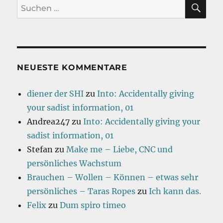
SU
Suchen
nach:
NEUESTE KOMMENTARE
diener der SHI
zu
Into: Accidentally giving
your sadist information, 01
Andrea247
zu
Into: Accidentally giving your
sadist information, 01
Stefan
zu
Make me – Liebe, CNC und
persönliches Wachstum
Brauchen – Wollen – Können – etwas sehr
persönliches – Taras Ropes
zu
Ich kann das.
Felix
zu
Dum spiro timeo