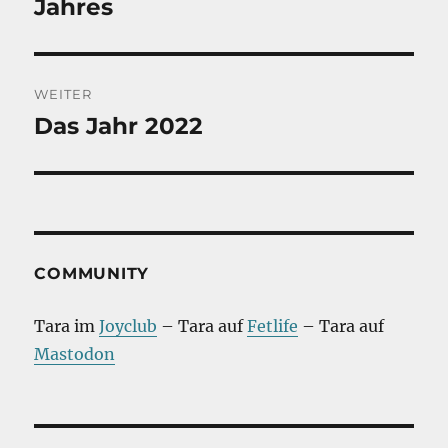
Beitrag:
Jahres
WEITER
Das Jahr 2022
Nächster
Beitrag:
COMMUNITY
Tara im
Joyclub
– Tara auf
Fetlife
– Tara auf
Mastodon