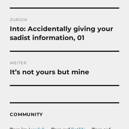
Beitragsnavigation
ZURÜCK
Into: Accidentally giving your
Vorheriger
Beitrag:
sadist information, 01
WEITER
It’s not yours but mine
Nächster
Beitrag:
COMMUNITY