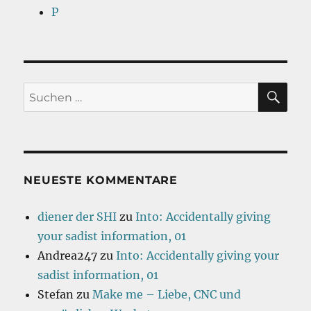
P
SU
Suchen
nach:
NEUESTE KOMMENTARE
diener der SHI
zu
Into: Accidentally giving
your sadist information, 01
Andrea247
zu
Into: Accidentally giving your
sadist information, 01
Stefan
zu
Make me – Liebe, CNC und