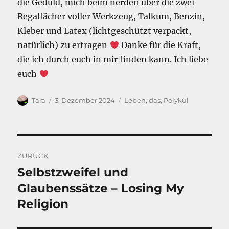
die Geduld, mich beim nerden über die zwei
Regalfächer voller Werkzeug, Talkum, Benzin,
Kleber und Latex (lichtgeschützt verpackt,
natürlich) zu ertragen
Danke für die Kraft,
die ich durch euch in mir finden kann. Ich liebe
euch
Autor
Veröffentlicht
Kategorien
Tara
3. Dezember 2024
Leben, das
,
Polykül
am
Beitragsnavigation
ZURÜCK
Selbstzweifel und
Vorheriger
Beitrag:
Glaubenssätze – Losing My
Religion