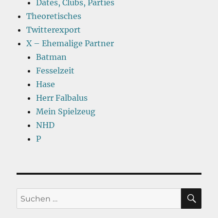
Dates, Clubs, Parties
Theoretisches
Twitterexport
X – Ehemalige Partner
Batman
Fesselzeit
Hase
Herr Falbalus
Mein Spielzeug
NHD
P
SU
Suchen
nach: