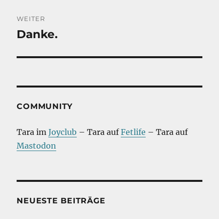
WEITER
Danke.
Nächster
Beitrag:
COMMUNITY
Tara im
Joyclub
– Tara auf
Fetlife
– Tara auf
Mastodon
NEUESTE BEITRÄGE