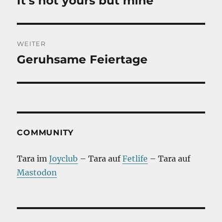
It’s not yours but mine
Beitrag:
WEITER
Geruhsame Feiertage
Nächster
Beitrag:
COMMUNITY
Tara im
Joyclub
– Tara auf
Fetlife
– Tara auf
Mastodon