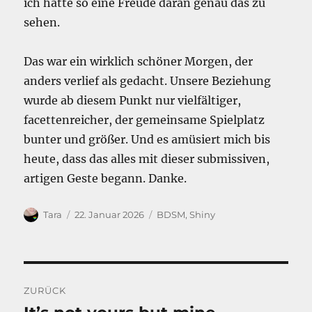
ich hatte so eine Freude daran genau das zu
sehen.
Das war ein wirklich schöner Morgen, der
anders verlief als gedacht. Unsere Beziehung
wurde ab diesem Punkt nur vielfältiger,
facettenreicher, der gemeinsame Spielplatz
bunter und größer. Und es amüsiert mich bis
heute, dass das alles mit dieser submissiven,
artigen Geste begann. Danke.
Autor
Veröffentlicht
Kategorien
Tara
22. Januar 2026
BDSM
,
Shiny
am
Beitragsnavigation
ZURÜCK
Vorheriger