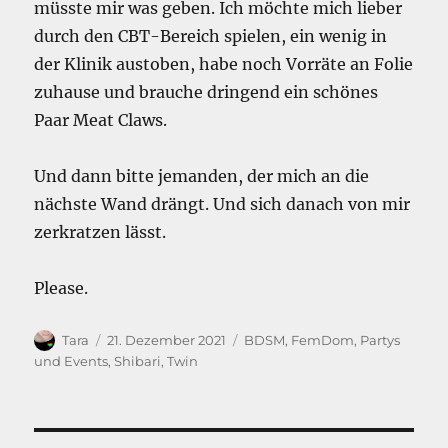
müsste mir was geben. Ich möchte mich lieber
durch den CBT-Bereich spielen, ein wenig in
der Klinik austoben, habe noch Vorräte an Folie
zuhause und brauche dringend ein schönes
Paar Meat Claws.
Und dann bitte jemanden, der mich an die
nächste Wand drängt. Und sich danach von mir
zerkratzen lässt.
Please.
Autor
Veröffentlicht
Kategorien
Tara
21. Dezember 2021
BDSM
,
FemDom
,
Partys
am
und Events
,
Shibari
,
Twin