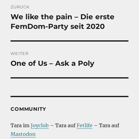
Beitragsnavigation
ZURÜCK
We like the pain – Die erste
Vorheriger
Beitrag:
FemDom-Party seit 2020
WEITER
One of Us – Ask a Poly
Nächster
Beitrag:
COMMUNITY
Tara im
Joyclub
– Tara auf
Fetlife
– Tara auf
Mastodon