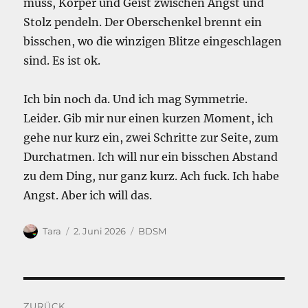
muss, Körper und Geist zwischen Angst und
Stolz pendeln. Der Oberschenkel brennt ein
bisschen, wo die winzigen Blitze eingeschlagen
sind. Es ist ok.
Ich bin noch da. Und ich mag Symmetrie.
Leider. Gib mir nur einen kurzen Moment, ich
gehe nur kurz ein, zwei Schritte zur Seite, zum
Durchatmen. Ich will nur ein bisschen Abstand
zu dem Ding, nur ganz kurz. Ach fuck. Ich habe
Angst. Aber ich will das.
Autor
Veröffentlicht
Kategorien
Tara
2. Juni 2026
BDSM
am
Beitragsnavigation
ZURÜCK