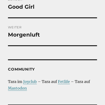
Good Girl
Vorheriger
Beitrag:
WEITER
Morgenluft
Nächster
Beitrag:
COMMUNITY
Tara im
Joyclub
– Tara auf
Fetlife
– Tara auf
Mastodon