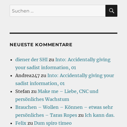
SU
Suchen
nach:
NEUESTE KOMMENTARE
diener der SHI
zu
Into: Accidentally giving
your sadist information, 01
Andrea247
zu
Into: Accidentally giving your
sadist information, 01
Stefan
zu
Make me – Liebe, CNC und
persönliches Wachstum
Brauchen – Wollen – Können – etwas sehr
persönliches – Taras Ropes
zu
Ich kann das.
Felix
zu
Dum spiro timeo