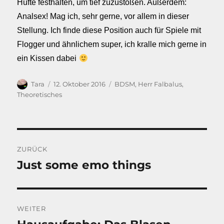
Hüfte festhalten, um tief zuzustoßen. Außerdem:
Analsex! Mag ich, sehr gerne, vor allem in dieser
Stellung. Ich finde diese Position auch für Spiele mit
Flogger und ähnlichem super, ich kralle mich gerne in
ein Kissen dabei
Autor
Veröffentlicht
Kategorien
Tara
12. Oktober 2016
BDSM
,
Herr Falbalus
,
am
Theoretisches
Beitragsnavigation
ZURÜCK
Just some emo things
Vorheriger
Beitrag:
WEITER
Nächster