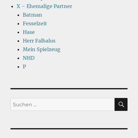
X – Ehemalige Partner
Batman
Fesselzeit
Hase
Herr Falbalus
Mein Spielzeug
NHD
P
SU
Suchen
nach: