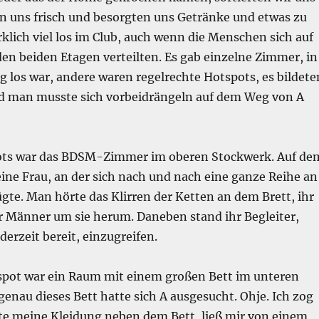
n uns frisch und besorgten uns Getränke und etwas zu
rklich viel los im Club, auch wenn die Menschen sich auf
en beiden Etagen verteilten. Es gab einzelne Zimmer, in
 los war, andere waren regelrechte Hotspots, es bildete
d man musste sich vorbeidrängeln auf dem Weg von A
pots war das BDSM-Zimmer im oberen Stockwerk. Auf de
ine Frau, an der sich nach und nach eine ganze Reihe an
te. Man hörte das Klirren der Ketten an dem Brett, ihr
r Männer um sie herum. Daneben stand ihr Begleiter,
derzeit bereit, einzugreifen.
spot war ein Raum mit einem großen Bett im unteren
enau dieses Bett hatte sich A ausgesucht. Ohje. Ich zog
lte meine Kleidung neben dem Bett, ließ mir von einem