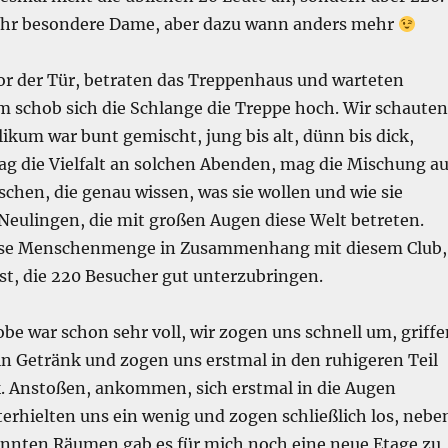
ehr besondere Dame, aber dazu wann anders mehr
vor der Tür, betraten das Treppenhaus und warteten
m schob sich die Schlange die Treppe hoch. Wir schauten
ikum war bunt gemischt, jung bis alt, dünn bis dick,
g die Vielfalt an solchen Abenden, mag die Mischung a
chen, die genau wissen, was sie wollen und wie sie
Neulingen, die mit großen Augen diese Welt betreten.
ese Menschenmenge in Zusammenhang mit diesem Club,
st, die 220 Besucher gut unterzubringen.
be war schon sehr voll, wir zogen uns schnell um, griffe
in Getränk und zogen uns erstmal in den ruhigeren Teil
k. Anstoßen, ankommen, sich erstmal in die Augen
erhielten uns ein wenig und zogen schließlich los, nebe
annten Räumen gab es für mich noch eine neue Etage zu