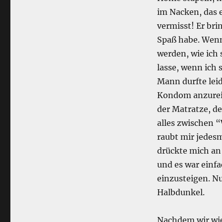
im Nacken, das e
vermisst! Er bri
Spaß habe. Wenn
werden, wie ich
lasse, wenn ich 
Mann durfte leid
Kondom anzure
der Matratze, de
alles zwischen 
raubt mir jedes
drückte mich an
und es war einfa
einzusteigen. Nu
Halbdunkel.
Nachdem wir wie