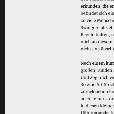
erkunden, die er
befindet sich ei
zu viele Mensch
Swingerclubs ehe
Regeln halten, 
mich an diesem 
nicht enttäusch
Nach einem kur
großen, runden B
Und zog mich we
So eine Art Stoc
zurückziehen ko
auch keiner stör
in diesen klein
Höhle stapeln, 