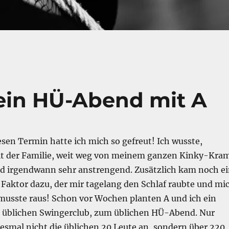
 ein HÜ-Abend mit A
esen Termin hatte ich mich so gefreut! Ich wusste,
t der Familie, weit weg von meinem ganzen Kinky-Kra
nd irgendwann sehr anstrengend. Zusätzlich kam noch e
 Faktor dazu, der mir tagelang den Schlaf raubte und mi
musste raus! Schon vor Wochen planten A und ich ein
 üblichen Swingerclub, zum üblichen HÜ-Abend. Nur
esmal nicht die üblichen 20 Leute an, sondern über 220.