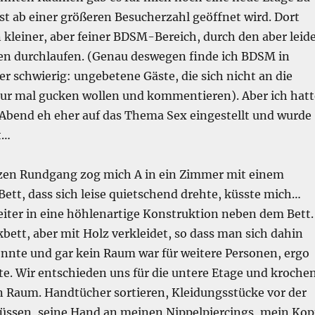
st ab einer größeren Besucherzahl geöffnet wird. Dort
n kleiner, aber feiner BDSM-Bereich, durch den aber leid
en durchlaufen. (Genau deswegen finde ich BDSM in
r schwierig: ungebetene Gäste, die sich nicht an die
nur mal gucken wollen und kommentieren). Aber ich hatt
Abend eh eher auf das Thema Sex eingestellt und wurde
t…
zen Rundgang zog mich A in ein Zimmer mit einem
ett, dass sich leise quietschend drehte, küsste mich…
iter in eine höhlenartige Konstruktion neben dem Bett.
kbett, aber mit Holz verkleidet, so dass man sich dahin
nnte und gar kein Raum war für weitere Personen, ergo
te. Wir entschieden uns für die untere Etage und kroche
en Raum. Handtücher sortieren, Kleidungsstücke vor der
küssen, seine Hand an meinen Nippelpiercings, mein Kop