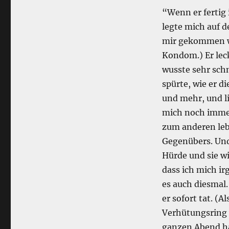
“Wenn er fertig 
legte mich auf 
mir gekommen w
Kondom.) Er leck
wusste sehr schn
spürte, wie er d
und mehr, und lie
mich noch immer 
zum anderen leb
Gegenübers. Und
Hürde und sie wi
dass ich mich i
es auch diesmal.
er sofort tat. (
Verhütungsring w
ganzen Abend ha