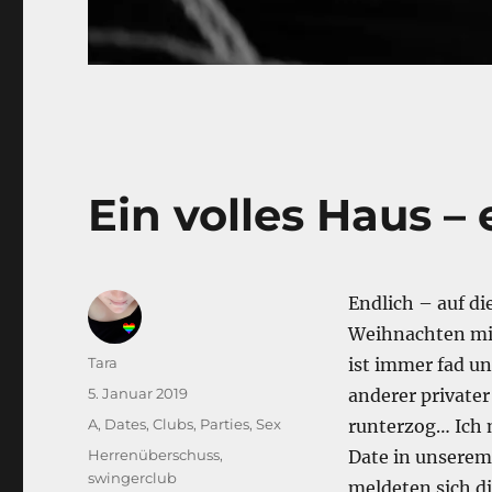
Ein volles Haus –
Endlich – auf di
Weihnachten mi
Autor
Tara
ist immer fad u
Veröffentlicht
5. Januar 2019
anderer privater
am
Kategorien
A
,
Dates, Clubs, Parties
,
Sex
runterzog… Ich 
Schlagwörter
Herrenüberschuss
,
Date in unserem
swingerclub
meldeten sich di