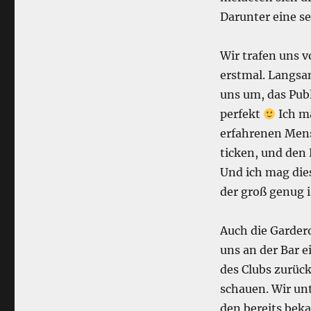
Darunter eine s
Wir trafen uns 
erstmal. Langsa
uns um, das Publ
perfekt
Ich ma
erfahrenen Mens
ticken, und den 
Und ich mag di
der groß genug i
Auch die Gardero
uns an der Bar e
des Clubs zurüc
schauen. Wir unt
den bereits bek