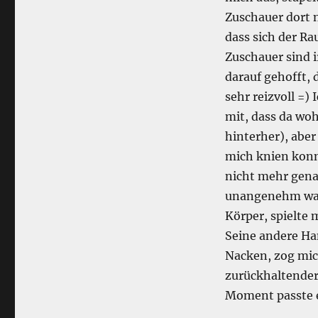
Zuschauer dort 
dass sich der Ra
Zuschauer sind i
darauf gehofft,
sehr reizvoll =)
mit, dass da woh
hinterher), aber
mich knien konnt
nicht mehr genau
unangenehm war.
Körper, spielte 
Seine andere Han
Nacken, zog mich
zurückhaltender.
Moment passte es