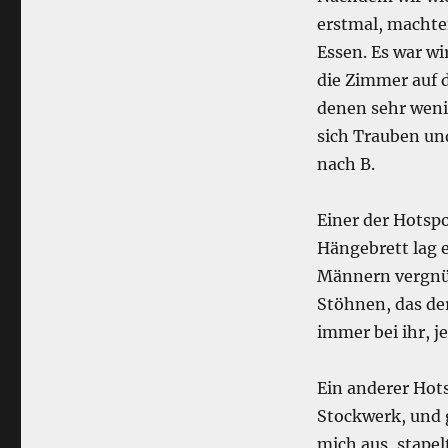
erstmal, machte
Essen. Es war wi
die Zimmer auf d
denen sehr wenig
sich Trauben un
nach B.
Einer der Hots
Hängebrett lag e
Männern vergnüg
Stöhnen, das de
immer bei ihr, je
Ein anderer Hot
Stockwerk, und g
mich aus, stape