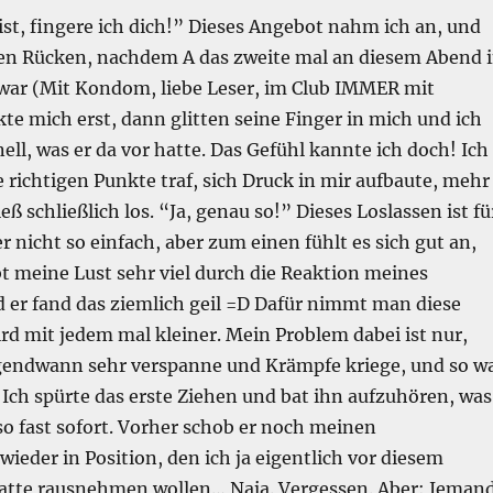
ist, fingere ich dich!” Dieses Angebot nahm ich an, und
den Rücken, nachdem A das zweite mal an diesem Abend 
ar (Mit Kondom, liebe Leser, im Club IMMER mit
te mich erst, dann glitten seine Finger in mich und ich
ell, was er da vor hatte. Das Gefühl kannte ich doch! Ich
ie richtigen Punkte traf, sich Druck in mir aufbaute, mehr
ß schließlich los. “Ja, genau so!” Dieses Loslassen ist fü
nicht so einfach, aber zum einen fühlt es sich gut an,
t meine Lust sehr viel durch die Reaktion meines
 er fand das ziemlich geil =D Dafür nimmt man diese
rd mit jedem mal kleiner. Mein Problem dabei ist nur,
rgendwann sehr verspanne und Krämpfe kriege, und so w
 Ich spürte das erste Ziehen und bat ihn aufzuhören, was
Also fast sofort. Vorher schob er noch meinen
ieder in Position, den ich ja eigentlich vor diesem
tte rausnehmen wollen… Naja. Vergessen. Aber: Jeman