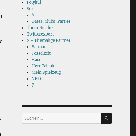
Polykül
Sex
A
er
Dates, Clubs, Parties
Theoretisches
Twitterexport
X – Ehemalige Partner
e
Batman
Fesselzeit
Hase
Herr Falbalus
Mein Spielzeug
NHD
P
SUCHEN
Suchen
n
nach:
f