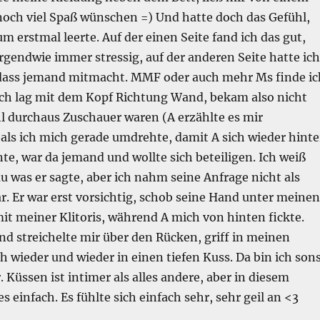
noch viel Spaß wünschen =) Und hatte doch das Gefühl,
um erstmal leerte. Auf der einen Seite fand ich das gut,
rgendwie immer stressig, auf der anderen Seite hatte ich
 dass jemand mitmacht. MMF oder auch mehr Ms finde ic
 Ich lag mit dem Kopf Richtung Wand, bekam also nicht
l durchaus Zuschauer waren (A erzählte es mir
 als ich mich gerade umdrehte, damit A sich wieder hinte
e, war da jemand und wollte sich beteiligen. Ich weiß
 was er sagte, aber ich nahm seine Anfrage nicht als
 Er war erst vorsichtig, schob seine Hand unter meinen
mit meiner Klitoris, während A mich von hinten fickte.
d streichelte mir über den Rücken, griff in meinen
 wieder und wieder in einen tiefen Kuss. Da bin ich son
 Küssen ist intimer als alles andere, aber in diesem
 einfach. Es fühlte sich einfach sehr, sehr geil an <3