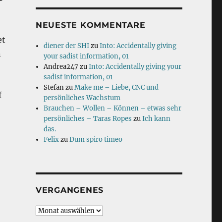
NEUESTE KOMMENTARE
et
diener der SHI
zu
Into: Accidentally giving
n
your sadist information, 01
Andrea247
zu
Into: Accidentally giving your
sadist information, 01
Stefan
zu
Make me – Liebe, CNC und
f
persönliches Wachstum
Brauchen – Wollen – Können – etwas sehr
persönliches – Taras Ropes
zu
Ich kann
das.
Felix
zu
Dum spiro timeo
VERGANGENES
Vergangenes