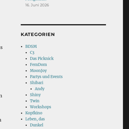
16. Juni 2026
KATEGORIEN
BDSM
us
C3
Das Picknick
FemDom
MoonJoy
Partys und Events
Shibari
Andy
Shiny
n
Twin
Workshops
Kopfkino
Leben, das
n
Dunkel