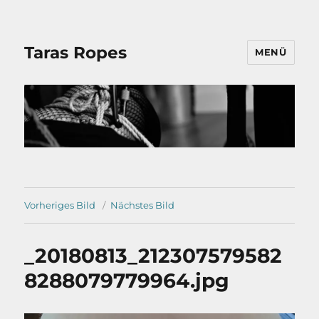
Taras Ropes
MENÜ
Vorheriges Bild
Nächstes Bild
_20180813_212307579582
8288079779964.jpg