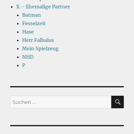
X – Ehemalige Partner
Batman
Fesselzeit
Hase
Herr Falbalus
Mein Spielzeug
NHD
P
SU
Suchen
nach: