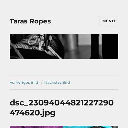
Taras Ropes
MENÜ
Vorheriges Bild
Nächstes Bild
dsc_23094044821227290
474620.jpg