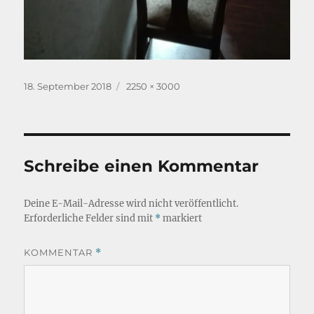
Veröffentlicht
Originalgröße
18. September 2018
2250 × 3000
am
Schreibe einen Kommentar
Deine E-Mail-Adresse wird nicht veröffentlicht.
Erforderliche Felder sind mit
*
markiert
KOMMENTAR
*