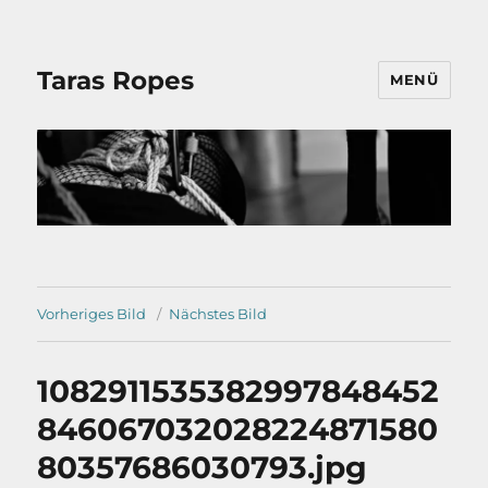
Taras Ropes
MENÜ
Vorheriges Bild
Nächstes Bild
1082911535382997848452
846067032028224871580
80357686030793.jpg