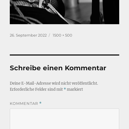
Veröffentlicht
Originalgröße
26. September 2022
1500 × 500
am
Schreibe einen Kommentar
Deine E-Mail-Adresse wird nicht veröffentlicht.
Erforderliche Felder sind mit
*
markiert
KOMMENTAR
*