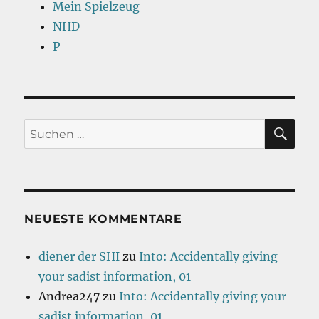
Mein Spielzeug
NHD
P
SU
Suchen
nach:
NEUESTE KOMMENTARE
diener der SHI
zu
Into: Accidentally giving
your sadist information, 01
Andrea247
zu
Into: Accidentally giving your
sadist information, 01