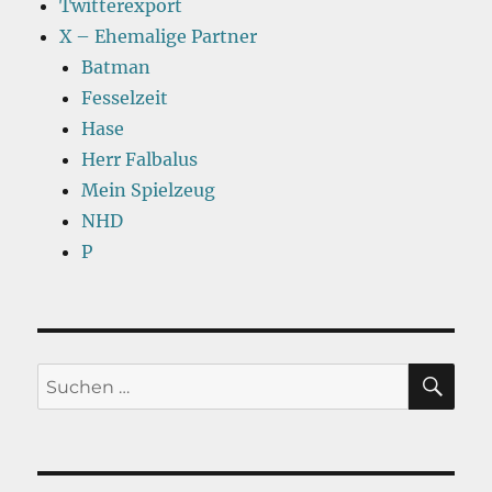
Twitterexport
X – Ehemalige Partner
Batman
Fesselzeit
Hase
Herr Falbalus
Mein Spielzeug
NHD
P
SU
Suchen
nach: