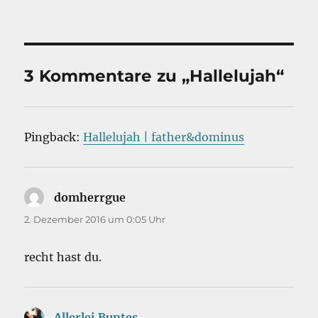
3 Kommentare zu „Hallelujah“
Pingback:
Hallelujah | father&dominus
domherrgue
sagt:
2. Dezember 2016 um 0:05 Uhr
recht hast du.
Allerlei Buntes
sagt: