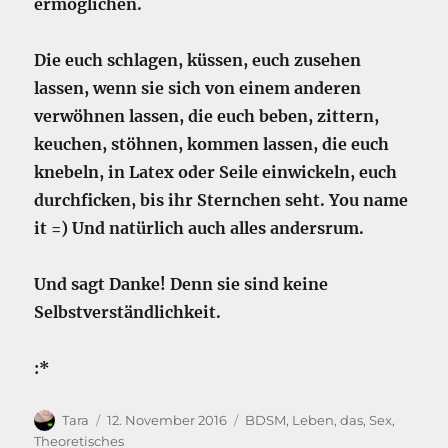
ermöglichen.
Die euch schlagen, küssen, euch zusehen
lassen, wenn sie sich von einem anderen
verwöhnen lassen, die euch beben, zittern,
keuchen, stöhnen, kommen lassen, die euch
knebeln, in Latex oder Seile einwickeln, euch
durchficken, bis ihr Sternchen seht. You name
it =) Und natürlich auch alles andersrum.
Und sagt Danke! Denn sie sind keine
Selbstverständlichkeit.
:*
Autor
Veröffentlicht
Kategorien
Tara
12. November 2016
BDSM
,
Leben, das
,
Sex
,
am
Theoretisches