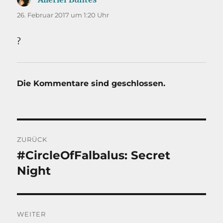
26. Februar 2017 um 1:20 Uhr
?
Die Kommentare sind geschlossen.
Beitragsnavigation
ZURÜCK
#CircleOfFalbalus: Secret
Vorheriger
Beitrag:
Night
WEITER