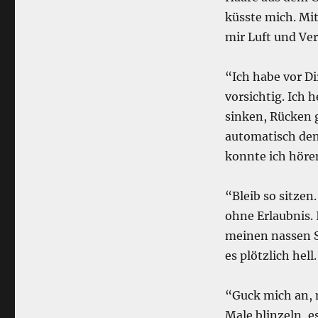
küsste mich. Mi
mir Luft und Ve
“Ich habe vor Di
vorsichtig. Ich h
sinken, Rücken 
automatisch den
konnte ich höre
“Bleib so sitzen
ohne Erlaubnis. 
meinen nassen S
es plötzlich hell.
“Guck mich an, n
Male blinzeln, e