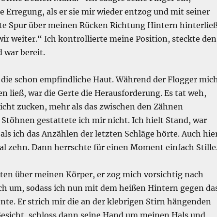
Erregung, als er sie mir wieder entzog und mit seiner
te Spur über meinen Rücken Richtung Hintern hinterließ
 weiter.“ Ich kontrollierte meine Position, steckte den
 war bereit.
in die schon empfindliche Haut. Während der Flogger mic
ließ, war die Gerte die Herausforderung. Es tat weh,
 nicht zucken, mehr als das zwischen den Zähnen
Stöhnen gestattete ich mir nicht. Ich hielt Stand, war
, als ich das Anzählen der letzten Schläge hörte. Auch hie
l zehn. Dann herrschte für einen Moment einfach Stille
tten über meinen Körper, er zog mich vorsichtig nach
ch um, sodass ich nun mit dem heißen Hintern gegen da
nte. Er strich mir die an der klebrigen Stirn hängenden
esicht, schloss dann seine Hand um meinen Hals und