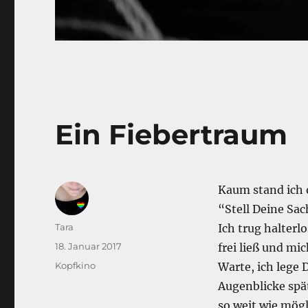
Ein Fiebertraum
Kaum stand ich 
“Stell Deine Sac
Autor
Tara
Ich trug halterl
Veröffentlicht
18. Januar 2017
frei ließ und mi
am
Kategorien
Kopfkino
Warte, ich lege 
Augenblicke spät
so weit wie mögl