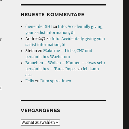
NEUESTE KOMMENTARE
diener der SHI
zu
Into: Accidentally giving
your sadist information, 01
r
Andrea247
zu
Into: Accidentally giving your
sadist information, 01
Stefan
zu
Make me – Liebe, CNC und
persönliches Wachstum
Brauchen – Wollen – Können – etwas sehr
persönliches – Taras Ropes
zu
Ich kann
das.
Felix
zu
Dum spiro timeo
r
VERGANGENES
Vergangenes