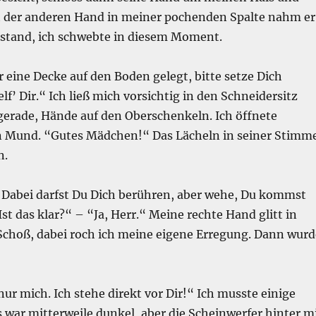
t der anderen Hand in meiner pochenden Spalte nahm er
rstand, ich schwebte in diesem Moment.
r eine Decke auf den Boden gelegt, bitte setze Dich
elf’ Dir.“ Ich ließ mich vorsichtig in den Schneidersitz
gerade, Hände auf den Oberschenkeln. Ich öffnete
 Mund. “Gutes Mädchen!“ Das Lächeln in seiner Stimm
n.
. Dabei darfst Du Dich berühren, aber wehe, Du kommst
Ist das klar?“ – “Ja, Herr.“ Meine rechte Hand glitt in
choß, dabei roch ich meine eigene Erregung. Dann wurd
ur mich. Ich stehe direkt vor Dir!“ Ich musste einige
s war mitterweile dunkel, aber die Scheinwerfer hinter m