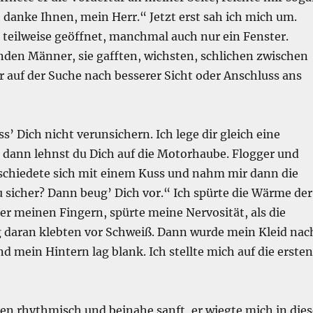
 danke Ihnen, mein Herr.“ Jetzt erst sah ich mich um.
 teilweise geöffnet, manchmal auch nur ein Fenster.
en Männer, sie gafften, wichsten, schlichen zwischen
 auf der Suche nach besserer Sicht oder Anschluss ans
ass’ Dich nicht verunsichern. Ich lege dir gleich eine
dann lehnst du Dich auf die Motorhaube. Flogger und
bschiedete sich mit einem Kuss und nahm mir dann die
u sicher? Dann beug’ Dich vor.“ Ich spürte die Wärme der
r meinen Fingern, spürte meine Nervosität, als die
 daran klebten vor Schweiß. Dann wurde mein Kleid nac
 mein Hintern lag blank. Ich stellte mich auf die ersten
en rhythmisch und beinahe sanft, er wiegte mich in dies