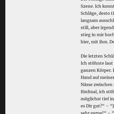
Szene. Ich konnt
Schläge, desto t
langsam ausschl
still, aber irge
stieg in mir hoc
hier, mit ihm. D
Die letzten Schl
Ich stöhnte laut
ganzen Körper. D
Hand auf meiner 
Nässe zwischen m
fünfmal, ich stö
möglichst tief 
es Dir gut?“ – “
sehr gerne!“ – 