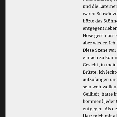
und die Laternen
waren Schwänze, 
hörte das Stöhn
entgegentrieben.
Hose geschlossen
aber wieder. Ich
Diese Szene war
einfach zu komm
Gesicht, in mei
Brüste, ich leck
aufzufangen und
sein wohlwollen
Geilheit, hatte 
kommen! Jeder 
entgegen. Als de
Herr mich mit e