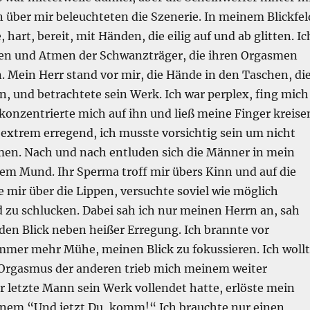
 über mir beleuchteten die Szenerie. In meinem Blickfel
hart, bereit, mit Händen, die eilig auf und ab glitten. Ic
en und Atmen der Schwanzträger, die ihren Orgasmen
 Mein Herr stand vor mir, die Hände in den Taschen, di
, und betrachtete sein Werk. Ich war perplex, fing mich
 konzentrierte mich auf ihn und ließ meine Finger kreise
 extrem erregend, ich musste vorsichtig sein um nicht
en. Nach und nach entluden sich die Männer in mein
nem Mund. Ihr Sperma troff mir übers Kinn und auf die
te mir über die Lippen, versuchte soviel wie möglich
 zu schlucken. Dabei sah ich nur meinen Herrn an, sah
den Blick neben heißer Erregung. Ich brannte vor
immer mehr Mühe, meinen Blick zu fokussieren. Ich woll
Orgasmus der anderen trieb mich meinem weiter
r letzte Mann sein Werk vollendet hatte, erlöste mein
inem “Und jetzt Du, komm!“ Ich brauchte nur einen