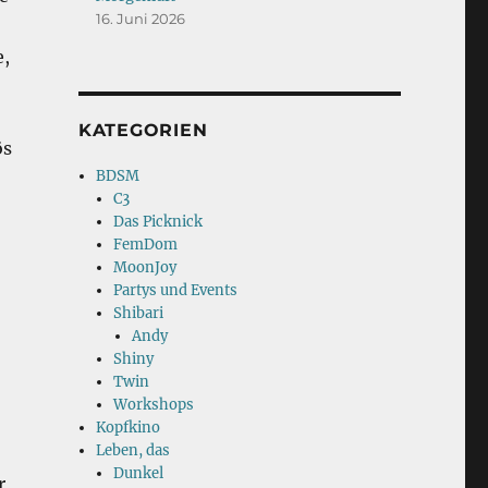
16. Juni 2026
e,
KATEGORIEN
ös
BDSM
C3
Das Picknick
FemDom
MoonJoy
Partys und Events
Shibari
Andy
Shiny
Twin
Workshops
Kopfkino
Leben, das
Dunkel
r