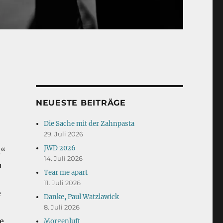
NEUESTE BEITRÄGE
Die Sache mit der Zahnpasta
29. Juli 2026
JWD 2026
.“
14. Juli 2026
n
Tear me apart
11. Juli 2026
e
Danke, Paul Watzlawick
8. Juli 2026
e
Morgenluft