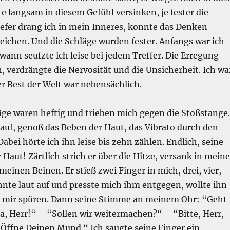
e langsam in diesem Gefühl versinken, je fester die
iefer drang ich in mein Inneres, konnte das Denken
eichen. Und die Schläge wurden fester. Anfangs war ich
ndwann seufzte ich leise bei jedem Treffer. Die Erregung
h, verdrängte die Nervosität und die Unsicherheit. Ich wa
er Rest der Welt war nebensächlich.
äge waren heftig und trieben mich gegen die Stoßstange.
 auf, genoß das Beben der Haut, das Vibrato durch den
abei hörte ich ihn leise bis zehn zählen. Endlich, seine
Haut! Zärtlich strich er über die Hitze, versank in meine
einen Beinen. Er stieß zwei Finger in mich, drei, vier,
hnte laut auf und presste mich ihm entgegen, wollte ihn
in mir spüren. Dann seine Stimme an meinem Ohr: “Geht
Ja, Herr!“ – “Sollen wir weitermachen?“ – “Bitte, Herr,
“Öffne Deinen Mund.“ Ich saugte seine Finger ein,