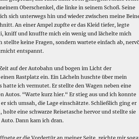
meinem Oberschenkel, die linke in seinem Schoß. Seine
sich sich unterwegs hin und wieder zwischen meine Bein
nitt. An einer Ampel zupfte er das Kleid tiefer, legte
i, kniff und knuffte mich ein wenig und lächelte mich
 stellte keine Fragen, sondern wartete einfach ab, nerv
rnicht entspannt.
Zeit auf der Autobahn und bogen im Licht der
inen Rastplatz ein. Ein Lächeln huschte über mein
s hatte ich vermutet. Er stellte den Wagen neben eine
 Autos. “Warte kurz hier.“ Er stieg aus und ich konnte
er sich umsah, die Lage einschätzte. Schließlich ging er
holte eine schwarze Reisetasche hervor und stellte sie
 Auto. Dann kam ich dran.
fnete er die Vordertür an meiner Seite, reichte mir soga