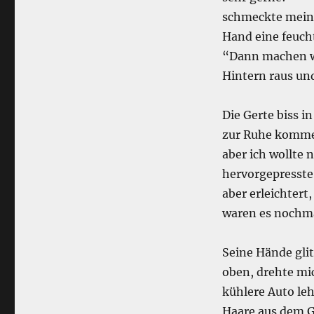
schmeckte meine 
Hand eine feuch
“Dann machen wir
Hintern raus und
Die Gerte biss 
zur Ruhe kommen 
aber ich wollte
hervorgepresste 
aber erleichtert
waren es nochma
Seine Hände gli
oben, drehte mi
kühlere Auto leh
Haare aus dem G