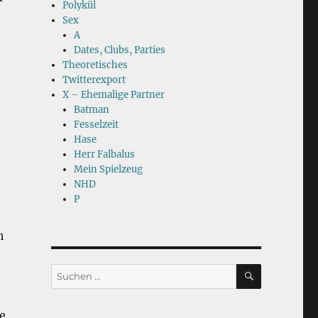
Polykül
Sex
A
Dates, Clubs, Parties
Theoretisches
Twitterexport
X – Ehemalige Partner
Batman
Fesselzeit
Hase
Herr Falbalus
Mein Spielzeug
NHD
P
h
SUCHEN
Suchen
nach:
e