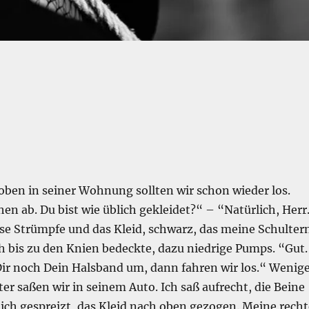
oben in seiner Wohnung sollten wir schon wieder los.
hen ab. Du bist wie üblich gekleidet?“ – “Natürlich, Herr
ose Strümpfe und das Kleid, schwarz, das meine Schulter
ch bis zu den Knien bedeckte, dazu niedrige Pumps. “Gut.
Dir noch Dein Halsband um, dann fahren wir los.“ Wenig
er saßen wir in seinem Auto. Ich saß aufrecht, die Beine
ich gespreizt, das Kleid nach oben gezogen. Meine recht