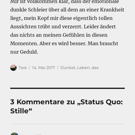
Mir ist vollkommen klar, dass der emotionale
dunkle Schleier über all dem an einer Krankheit
liegt, mein Kopf mir diese eigentlich tollen
Aussichten trübt und verzerrt. Leider ändert
das nichts an meinen Gefühlen in diesen
Momenten. Aber es wird besser. Man braucht
nur Geduld.
Autor
Veröffentlicht
Kategorien
Tara
14. Mai 2017
Dunkel
,
Leben, das
am
3 Kommentare zu „Status Quo:
Stille“