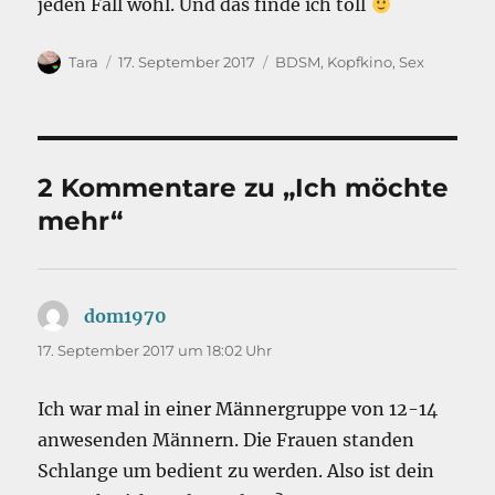
jeden Fall wohl. Und das finde ich toll
Autor
Veröffentlicht
Kategorien
Tara
17. September 2017
BDSM
,
Kopfkino
,
Sex
am
2 Kommentare zu „Ich möchte
mehr“
dom1970
sagt:
17. September 2017 um 18:02 Uhr
Ich war mal in einer Männergruppe von 12-14
anwesenden Männern. Die Frauen standen
Schlange um bedient zu werden. Also ist dein