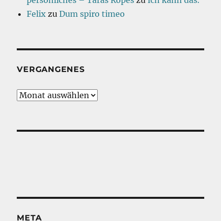
persönliches – Taras Ropes
zu
Ich kann das.
Felix
zu
Dum spiro timeo
VERGANGENES
Vergangenes
META