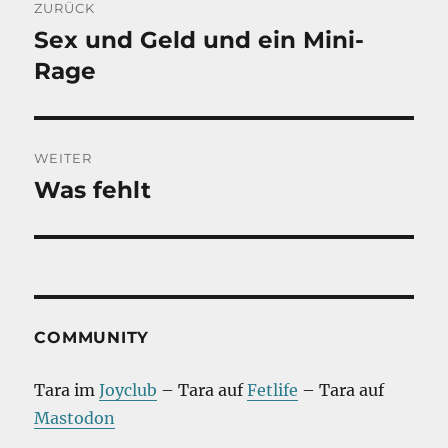
ZURÜCK
Sex und Geld und ein Mini-
Vorheriger
Beitrag:
Rage
WEITER
Was fehlt
Nächster
Beitrag:
COMMUNITY
Tara im
Joyclub
– Tara auf
Fetlife
– Tara auf
Mastodon