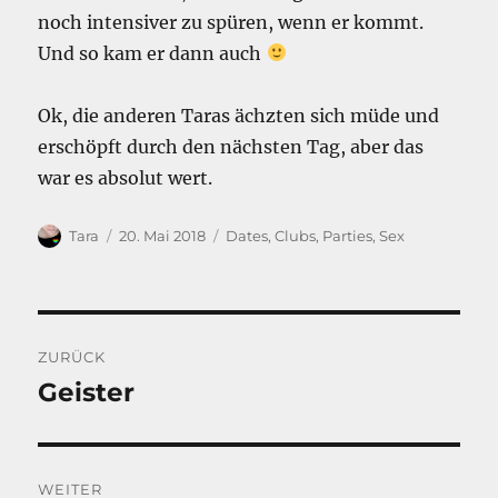
noch intensiver zu spüren, wenn er kommt.
Und so kam er dann auch
Ok, die anderen Taras ächzten sich müde und
erschöpft durch den nächsten Tag, aber das
war es absolut wert.
Autor
Veröffentlicht
Kategorien
Tara
20. Mai 2018
Dates, Clubs, Parties
,
Sex
am
Beitragsnavigation
ZURÜCK
Geister
Vorheriger
Beitrag:
WEITER