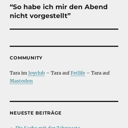
“So habe ich mir den Abend
Nächster
Beitrag:
nicht vorgestellt”
COMMUNITY
Tara im
Joyclub
– Tara auf
Fetlife
– Tara auf
Mastodon
NEUESTE BEITRÄGE
Die Sache mit der Zahnpasta