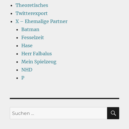
Theoretisches
Twitterexport
X – Ehemalige Partner
Batman
Fesselzeit
Hase
Herr Falbalus
Mein Spielzeug
NHD
P
SU
Suchen
nach: