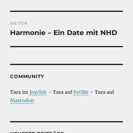
Beitrag:
WEITER
Harmonie – Ein Date mit NHD
Nächster
Beitrag:
COMMUNITY
Tara im
Joyclub
– Tara auf
Fetlife
– Tara auf
Mastodon