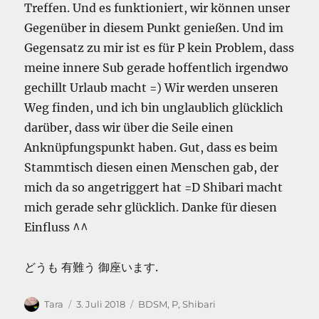
Treffen. Und es funktioniert, wir können unser
Gegenüber in diesem Punkt genießen. Und im
Gegensatz zu mir ist es für P kein Problem, dass
meine innere Sub gerade hoffentlich irgendwo
gechillt Urlaub macht =) Wir werden unseren
Weg finden, und ich bin unglaublich glücklich
darüber, dass wir über die Seile einen
Anknüpfungspunkt haben. Gut, dass es beim
Stammtisch diesen einen Menschen gab, der
mich da so angetriggert hat =D Shibari macht
mich gerade sehr glücklich. Danke für diesen
Einfluss ^^
どうも 有難う 御座います.
Autor
Veröffentlicht
Kategorien
Tara
3. Juli 2018
BDSM
,
P
,
Shibari
am