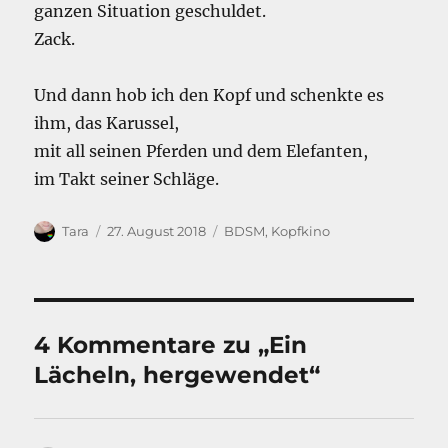
ganzen Situation geschuldet.
Zack.
Und dann hob ich den Kopf und schenkte es
ihm, das Karussel,
mit all seinen Pferden und dem Elefanten,
im Takt seiner Schläge.
Autor
Veröffentlicht
Kategorien
Tara
27. August 2018
BDSM
,
Kopfkino
am
4 Kommentare zu „Ein
Lächeln, hergewendet“