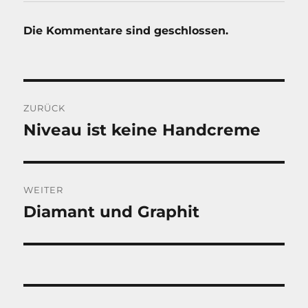
Die Kommentare sind geschlossen.
Beitragsnavigation
ZURÜCK
Niveau ist keine Handcreme
Vorheriger
Beitrag:
WEITER
Diamant und Graphit
Nächster
Beitrag: