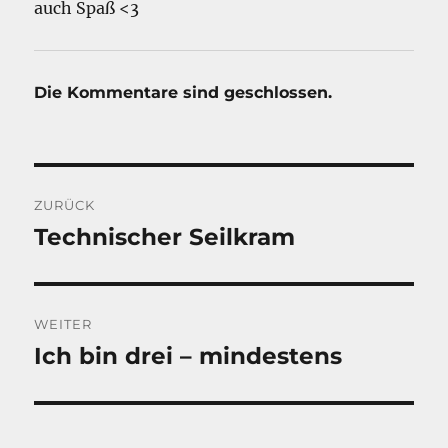
auch Spaß <3
Die Kommentare sind geschlossen.
Beitragsnavigation
ZURÜCK
Technischer Seilkram
Vorheriger
Beitrag:
WEITER
Ich bin drei – mindestens
Nächster
Beitrag: