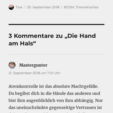
Autor
Veröffentlicht
Kategorien
Tara
20. September 2018
BDSM
,
Theoretisches
am
3 Kommentare zu „Die Hand
am Hals“
Mastergunter
sagt:
21. September 2018 um 7:01 Uhr
Atemkontrolle ist das absolute Machtgefälle.
Du begibst dich in die Hände das anderen und
bist ihm augenblicklich von ihm abhängig. Nur
das uneinschränkte gegenseitige Vertrauen ist