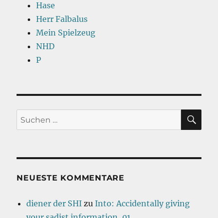
Hase
Herr Falbalus
Mein Spielzeug
NHD
P
SU
Suchen
nach:
NEUESTE KOMMENTARE
diener der SHI
zu
Into: Accidentally giving
your sadist information, 01