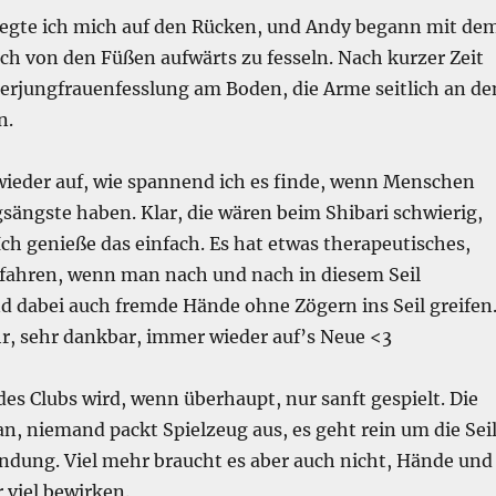
legte ich mich auf den Rücken, und Andy begann mit de
ch von den Füßen aufwärts zu fesseln. Nach kurzer Zeit
eerjungfrauenfesslung am Boden, die Arme seitlich an de
n.
 wieder auf, wie spannend ich es finde, wenn Menschen
sängste haben. Klar, die wären beim Shibari schwierig,
h genieße das einfach. Es hat etwas therapeutisches,
rfahren, wenn man nach und nach in diesem Seil
d dabei auch fremde Hände ohne Zögern ins Seil greifen
hr, sehr dankbar, immer wieder auf’s Neue <3
des Clubs wird, wenn überhaupt, nur sanft gespielt. Die
an, niemand packt Spielzeug aus, es geht rein um die Sei
dung. Viel mehr braucht es aber auch nicht, Hände und
 viel bewirken.