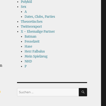
Polykül
Sex
A
Dates, Clubs, Parties
Theoretisches
Twitterexport
X – Ehemalige Partner
Batman
Fesselzeit
Hase
Herr Falbalus
Mein Spielzeug
NHD
an
P
SUCHEN
Suchen
nach: