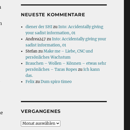
m
NEUESTE KOMMENTARE
n
diener der SHI
zu
Into: Accidentally giving
your sadist information, 01
Andrea247
zu
Into: Accidentally giving your
sadist information, 01
Stefan
zu
Make me – Liebe, CNC und
persönliches Wachstum
Brauchen – Wollen – Können – etwas sehr
persönliches – Taras Ropes
zu
Ich kann
das.
.
Felix
zu
Dum spiro timeo
VERGANGENES
le
Vergangenes