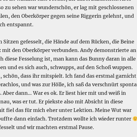
so zu sehen war wunderschön, er lag mit geschlossenen
ilen, den Oberkörper gegen seine Riggerin gelehnt, und
ich entspannt.
m Sitzen gefesselt, die Hände auf dem Rücken, die Beine
z mit den Oberkörper verbunden. Andy demonstrierte an
ch diese Fesselung ist, man kann das Bunny daran in alle
en und es sich auch, schwupps, auf den Schoß wuppen.
 schön, dass ihr mitspielt. Ich fand das erstmal garnicht
sprachlos, und was zur Hölle, ich saß da verschnürt spont
 Aber dann… War es ok. Er liest hier mit und weiß in
au, was er tut. Er piekste also mit Absicht in diese
t fiel das für mich eher unter Lektion. Meine Wut war
uffte dann einfach. Trotzdem wollte ich wieder runter
fesselt und wir machten erstmal Pause.