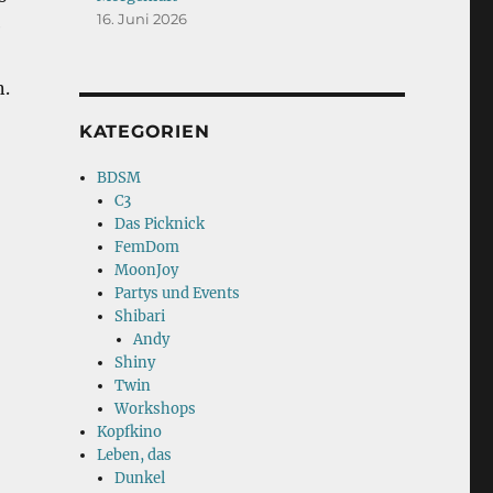
16. Juni 2026
e
n.
KATEGORIEN
BDSM
C3
Das Picknick
FemDom
MoonJoy
Partys und Events
Shibari
Andy
Shiny
Twin
Workshops
Kopfkino
Leben, das
Dunkel