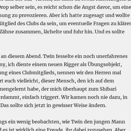
rop selber sein, es reicht schon die Angst davor, um ein
ung zu provozieren. Aber ich hatte zugesagt und wollte
itglied des Clubs da sein, um eventuelle Fragen zu kläre
e Zähne zusammen, lächelte und fuhr hin. Und es sollte
s an diesem Abend. Twin fesselte ein noch unerfahrenes
y, ich diente einem neuen Rigger als Übungsobjekt,
tung eines Clubmitglieds, nennen wir den Herren mal
rt euch vielleicht, dieser Mensch, den ich auf dem
engelernt habe, der mich überhaupt zum Shibari
erdammt, einfach triggert. Wir kamen noch nie dazu, in
 Das sollte sich jetzt in gewisser Weise ändern.
ngs ein wenig beobachten, wie Twin den jungen Mann
 es ist wirklich eine Freude, ihr dabei zuzusehen. Aber