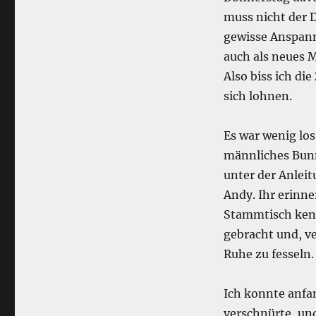
muss nicht der D
gewisse Anspann
auch als neues M
Also biss ich di
sich lohnen.
Es war wenig lo
männliches Bunn
unter der Anlei
Andy. Ihr erinne
Stammtisch kenn
gebracht und, v
Ruhe zu fesseln.
Ich konnte anfa
verschnürte, und