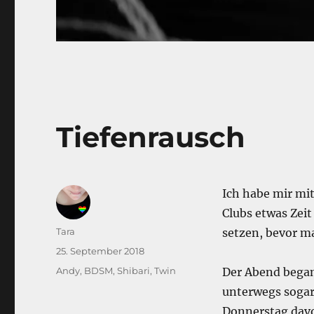
Tiefenrausch
Ich habe mir mit
Clubs etwas Zeit
Autor
Tara
setzen, bevor m
Veröffentlicht
25. September 2018
am
Kategorien
Andy
,
BDSM
,
Shibari
,
Twin
Der Abend began
unterwegs sogar
Donnerstag davo