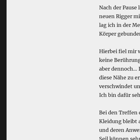
Nach der Pause 
neuen Rigger mi
lag ich in der M
Körper gebunde
Hierbei fiel mir
keine Berührung
aber dennoch… Ic
diese Nähe zu e
verschwindet un
Ich bin dafür se
Bei den Treffen 
Kleidung bleibt 
und deren Anwen
Seil können sehr