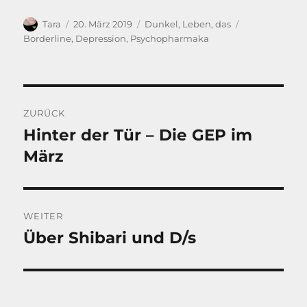
Autor
Veröffentlicht
Kategorien
Schlagwörter
Tara
20. März 2019
Dunkel
,
Leben, das
am
Borderline
,
Depression
,
Psychopharmaka
Beitragsnavigation
ZURÜCK
Hinter der Tür – Die GEP im
Vorheriger
Beitrag:
März
WEITER
Über Shibari und D/s
Nächster
Beitrag: