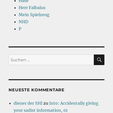
Hase
Herr Falbalus
Mein Spielzeug
NHD
P
SU
Suchen
nach:
NEUESTE KOMMENTARE
diener der SHI
zu
Into: Accidentally giving
your sadist information, 01