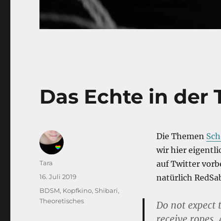
Das Echte in der 
Die Themen
Sch
wir hier eigentl
Autor
Tara
auf Twitter vorb
Veröffentlicht
16. Juli 2019
natürlich RedSa
am
Kategorien
BDSM
,
Kopfkino
,
Shibari
,
Theoretisches
Do not expect 
receive ropes.