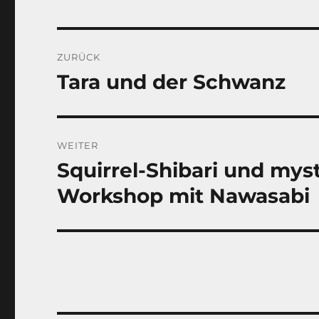
Beitragsnavigation
ZURÜCK
Tara und der Schwanz
Vorheriger
Beitrag:
WEITER
Squirrel-Shibari und myst
Nächster
Beitrag:
Workshop mit Nawasabi