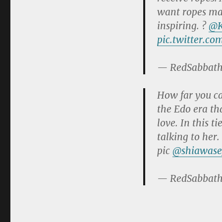
want ropes ma
inspiring. ?
@K
pic.twitter.c
— RedSabbath
How far you ca
the Edo era tha
love. In this 
talking to her
pic
@shiawase
— RedSabbath