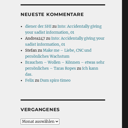
NEUESTE KOMMENTARE
diener der SHI
zu
Into: Accidentally giving
your sadist information, 01
Andrea247
zu
Into: Accidentally giving your
sadist information, 01
Stefan
zu
Make me – Liebe, CNC und
persönliches Wachstum
Brauchen – Wollen – Können – etwas sehr
persönliches – Taras Ropes
zu
Ich kann
das.
Felix
zu
Dum spiro timeo
VERGANGENES
Vergangenes