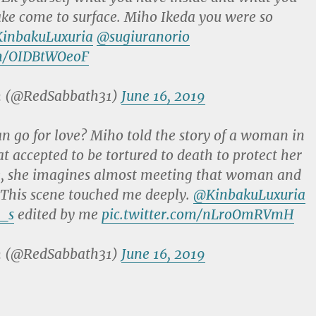
ke come to surface. Miho Ikeda you were so
inbakuLuxuria
@sugiuranorio
om/OIDBtWOeoF
 (@RedSabbath31)
June 16, 2019
n go for love? Miho told the story of a woman in
t accepted to be tortured to death to protect her
tie, she imagines almost meeting that woman and
. This scene touched me deeply.
@KinbakuLuxuria
_s
edited by me
pic.twitter.com/nLroOmRVmH
 (@RedSabbath31)
June 16, 2019