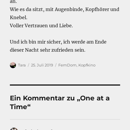
an.
Wie es da sitzt, mit Augenbinde, Kopfhörer und
Knebel.
Voller Vertrauen und Liebe.
Und ich bin mir sicher, ich werde am Ende
dieser Nacht sehr zufrieden sein.
Autor
Veröffentlicht
Kategorien
Tara
25. Juli 2019
FemDom
,
Kopfkino
am
Ein Kommentar zu „One at a
Time“