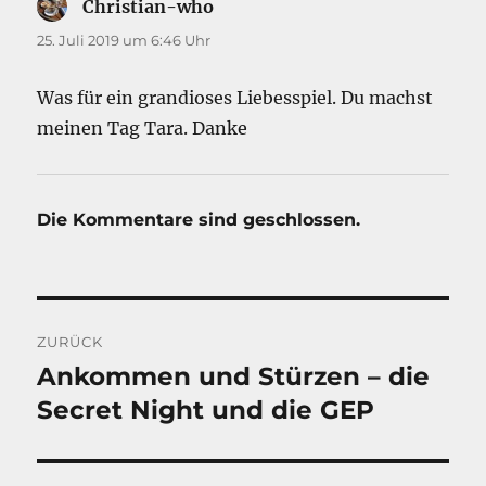
Christian-who
sagt:
25. Juli 2019 um 6:46 Uhr
Was für ein grandioses Liebesspiel. Du machst
meinen Tag Tara. Danke
Die Kommentare sind geschlossen.
Beitragsnavigation
ZURÜCK
Ankommen und Stürzen – die
Vorheriger
Beitrag:
Secret Night und die GEP