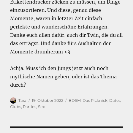
Etikettendrucker zücken zu müssen, um Dinge
einzusortieren. Und diese, genau diese
Momente, waren in letzter Zeit einfach
perfekte und wunderschöne Erfahrungen.
Danke euch allen dafür, auch dir Twin, die du all
das erträgst. Und danke fürs Aushalten der
Momente drumherum <3
Achja. Muss ich den Jungs jetzt auch noch
mythische Namen geben, oder ist das Thema
durch?
Autor
Veröffentlicht
Kategorien
Tara
19. Oktober 2022
BDSM
,
Das Picknick
,
Dates,
am
Clubs, Parties
,
Sex