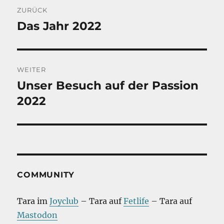
Beitragsnavigation
ZURÜCK
Das Jahr 2022
Vorheriger
Beitrag:
WEITER
Unser Besuch auf der Passion
Nächster
Beitrag:
2022
COMMUNITY
Tara im
Joyclub
– Tara auf
Fetlife
– Tara auf
Mastodon