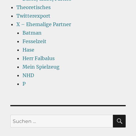
Theoretisches
Twitterexport
X – Ehemalige Partner
Batman
Fesselzeit
Hase
Herr Falbalus
Mein Spielzeug
NHD
P
SU
Suchen
nach: