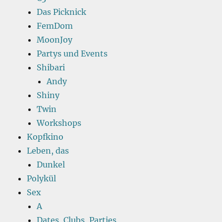
Das Picknick
FemDom
MoonJoy
Partys und Events
Shibari
Andy
Shiny
Twin
Workshops
Kopfkino
Leben, das
Dunkel
Polykül
Sex
A
Dates, Clubs, Parties