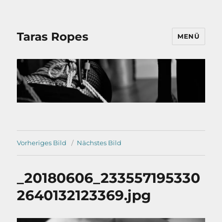
Taras Ropes
MENÜ
Vorheriges Bild
Nächstes Bild
_20180606_233557195330
2640132123369.jpg