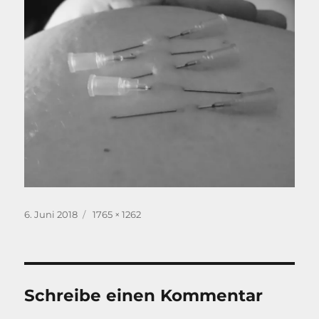
Veröffentlicht
Originalgröße
6. Juni 2018
1765 × 1262
am
Schreibe einen Kommentar