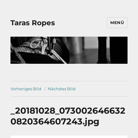
Taras Ropes
MENÜ
Vorheriges Bild
Nächstes Bild
_20181028_073002646632
0820364607243.jpg