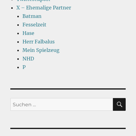
X – Ehemalige Partner
Batman
Fesselzeit
Hase
Herr Falbalus
Mein Spielzeug
NHD
P
SU
Suchen
nach: