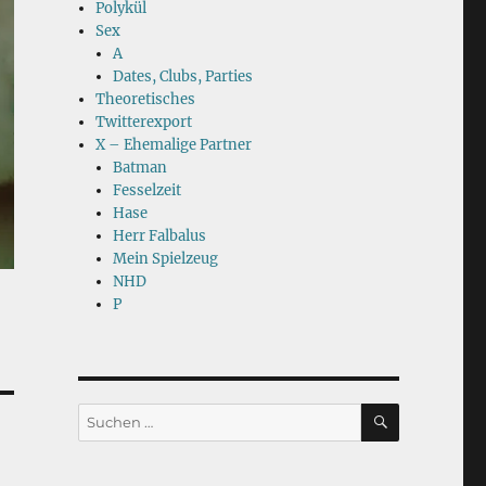
Polykül
Sex
A
Dates, Clubs, Parties
Theoretisches
Twitterexport
X – Ehemalige Partner
Batman
Fesselzeit
Hase
Herr Falbalus
Mein Spielzeug
NHD
P
SUCHEN
Suchen
nach: