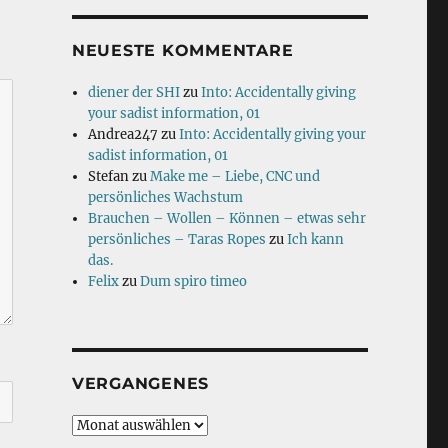
NEUESTE KOMMENTARE
diener der SHI
zu
Into: Accidentally giving
your sadist information, 01
Andrea247
zu
Into: Accidentally giving your
sadist information, 01
Stefan
zu
Make me – Liebe, CNC und
persönliches Wachstum
Brauchen – Wollen – Können – etwas sehr
persönliches – Taras Ropes
zu
Ich kann
das.
Felix
zu
Dum spiro timeo
VERGANGENES
Vergangenes