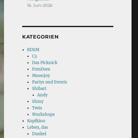
16. Juni 2026
KATEGORIEN
BDSM
C3
Das Picknick
FemDom
MoonJoy
Partys und Events
Shibari
Andy
Shiny
Twin
Workshops
Kopfkino
Leben, das
Dunkel