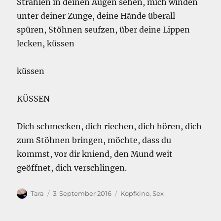
Strahlen in deinen Augen sehen, mich winden
unter deiner Zunge, deine Hände überall
spüren, Stöhnen seufzen, über deine Lippen
lecken, küssen
küssen
KÜSSEN
Dich schmecken, dich riechen, dich hören, dich
zum Stöhnen bringen, möchte, dass du
kommst, vor dir kniend, den Mund weit
geöffnet, dich verschlingen.
Autor
Veröffentlicht
Kategorien
Tara
3. September 2016
Kopfkino
,
Sex
am