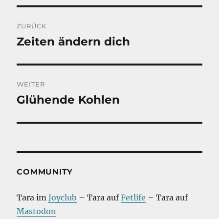
Beitragsnavigation
ZURÜCK
Zeiten ändern dich
Vorheriger
Beitrag:
WEITER
Glühende Kohlen
Nächster
Beitrag:
COMMUNITY
Tara im
Joyclub
– Tara auf
Fetlife
– Tara auf
Mastodon