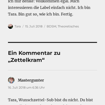
ich mir denke: vollkommen egal. Mich
interessieren die Label einfach nicht. Ich bin
Tara. Bin gut so, wie ich bin. Fertig.
Autor
Veröffentlicht
Kategorien
Tara
15. Juli 2018
BDSM
,
Theoretisches
am
Ein Kommentar zu
„Zettelkram“
Mastergunter
sagt:
16. Juli 2018 um 6:36 Uhr
Tara, Wunschzettel-Sub bist du nicht. Du bist