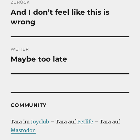
ZURÜCK
And I don’t feel like this is
Vorheriger
Beitrag:
wrong
WEITER
Maybe too late
Nächster
Beitrag:
COMMUNITY
Tara im
Joyclub
– Tara auf
Fetlife
– Tara auf
Mastodon