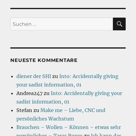
SU
Suchen
nach:
NEUESTE KOMMENTARE
diener der SHI
zu
Into: Accidentally giving
your sadist information, 01
Andrea247
zu
Into: Accidentally giving your
sadist information, 01
Stefan
zu
Make me – Liebe, CNC und
persönliches Wachstum
Brauchen – Wollen – Können – etwas sehr
persönliches – Taras Ropes
zu
Ich kann das.