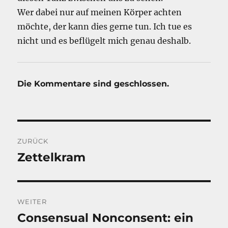
Wer dabei nur auf meinen Körper achten
möchte, der kann dies gerne tun. Ich tue es
nicht und es beflügelt mich genau deshalb.
Die Kommentare sind geschlossen.
Beitragsnavigation
ZURÜCK
Zettelkram
Vorheriger
Beitrag:
WEITER
Consensual Nonconsent: ein
Nächster