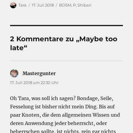
Autor
Veröffentlicht
Kategorien
Tara
17. Juli 2018
BDSM
,
P
,
Shibari
am
2 Kommentare zu „Maybe too
late“
Mastergunter
sagt:
17. Juli 2018 um 22:30 Uhr
Oh Tara, was soll ich sagen? Bondage, Seile,
Fesselung ist bisher nicht mein Ding. Bis auf
paar Knoten, die dem allgemeinen Wissen und
deren Anwendung jeder beherrscht, oder
beherrschen sollte, ist nichts, rein gar nichts