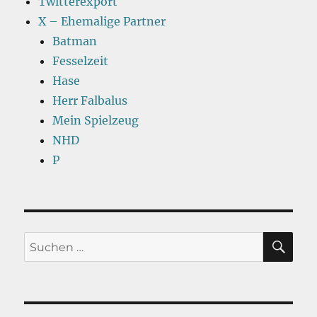
Twitterexport
X – Ehemalige Partner
Batman
Fesselzeit
Hase
Herr Falbalus
Mein Spielzeug
NHD
P
SU
Suchen
nach: