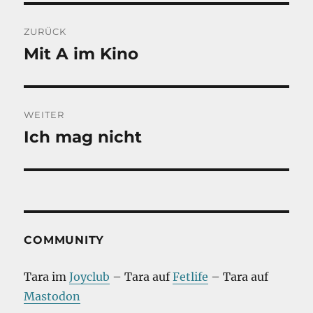
Beitragsnavigation
ZURÜCK
Mit A im Kino
Vorheriger
Beitrag:
WEITER
Ich mag nicht
Nächster
Beitrag:
COMMUNITY
Tara im
Joyclub
– Tara auf
Fetlife
– Tara auf
Mastodon