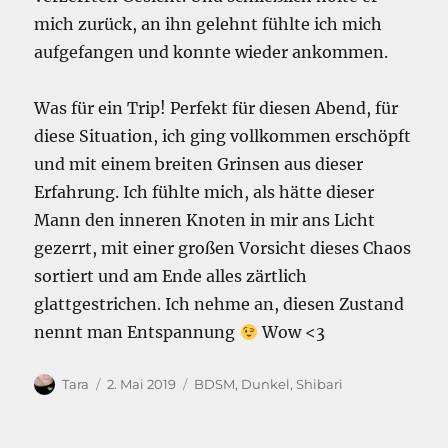
mich zurück, an ihn gelehnt fühlte ich mich
aufgefangen und konnte wieder ankommen.
Was für ein Trip! Perfekt für diesen Abend, für
diese Situation, ich ging vollkommen erschöpft
und mit einem breiten Grinsen aus dieser
Erfahrung. Ich fühlte mich, als hätte dieser
Mann den inneren Knoten in mir ans Licht
gezerrt, mit einer großen Vorsicht dieses Chaos
sortiert und am Ende alles zärtlich
glattgestrichen. Ich nehme an, diesen Zustand
nennt man Entspannung
Wow <3
Autor
Veröffentlicht
Kategorien
Tara
2. Mai 2019
BDSM
,
Dunkel
,
Shibari
am