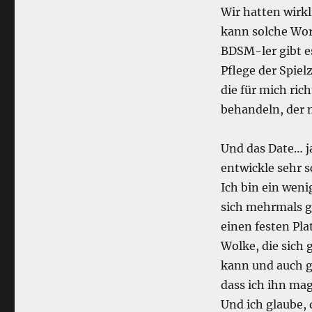
Wir hatten wirk
kann solche Wor
BDSM-ler gibt e
Pflege der Spiel
die für mich ric
behandeln, der m
Und das Date… ja
entwickle sehr s
Ich bin ein weni
sich mehrmals ge
einen festen Pla
Wolke, die sich 
kann und auch ge
dass ich ihn mag
Und ich glaube,