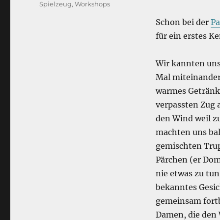
Spielzeug
,
Workshops
Schon bei der
Pa
für ein erstes K
Wir kannten uns 
Mal miteinander
warmes Getränk 
verpassten Zug a
den Wind weil zu
machten uns bal
gemischten Trup
Pärchen (er Dom,
nie etwas zu tun
bekanntes Gesich
gemeinsam fortbi
Damen, die den W