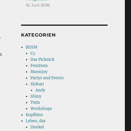
16. Juni 2026
KATEGORIEN
e
BDSM
C3
m
Das Picknick
FemDom
MoonJoy
Partys und Events
Shibari
Andy
Shiny
Twin
Workshops
Kopfkino
Leben, das
Dunkel