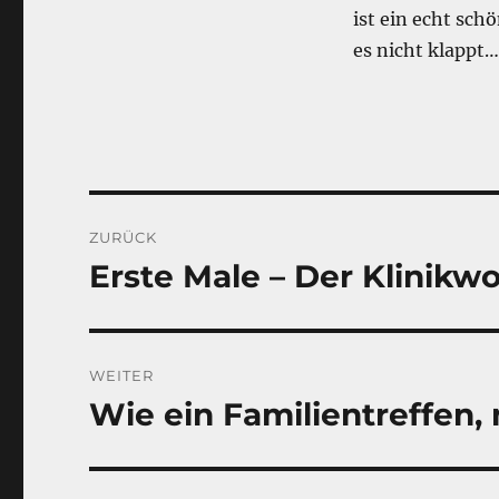
ist ein echt sch
es nicht klappt
Beitragsnavigation
ZURÜCK
Erste Male – Der Klinikw
Vorheriger
Beitrag:
WEITER
Wie ein Familientreffen, 
Nächster
Beitrag: