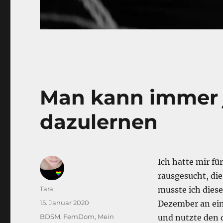
Man kann immer
dazulernen
Ich hatte mir f
rausgesucht, die
Autor
Tara
musste ich dies
Veröffentlicht
15. Januar 2020
Dezember an ei
am
Kategorien
BDSM
,
FemDom
,
Mein
und nutzte den 