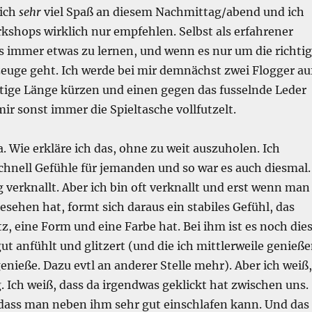
lich
sehr
viel Spaß an diesem Nachmittag/abend und ich
kshops wirklich nur empfehlen. Selbst als erfahrener
s immer etwas zu lernen, und wenn es nur um die richti
zeuge geht. Ich werde bei mir demnächst zwei Flogger au
htige Länge kürzen und einen gegen das fusselnde Leder
ir sonst immer die Spieltasche vollfutzelt.
. Wie erkläre ich das, ohne zu weit auszuholen. Ich
chnell Gefühle für jemanden und so war es auch diesmal.
g verknallt. Aber ich bin oft verknallt und erst wenn man
sehen hat, formt sich daraus ein stabiles Gefühl, das
tz, eine Form und eine Farbe hat. Bei ihm ist es noch die
gut anfühlt und glitzert (und die ich mittlerweile genieß
nieße. Dazu evtl an anderer Stelle mehr). Aber ich weiß,
. Ich weiß, dass da irgendwas geklickt hat zwischen uns.
 dass man neben ihm sehr gut einschlafen kann. Und das