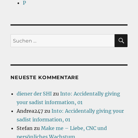
P
SU
Suchen
nach:
NEUESTE KOMMENTARE
diener der SHI
zu
Into: Accidentally giving
your sadist information, 01
Andrea247
zu
Into: Accidentally giving your
sadist information, 01
Stefan
zu
Make me – Liebe, CNC und
persönliches Wachstum