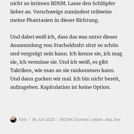
nicht so intimen BDSM. Lasse den Schlüpfer
lieber an. Verschweige zumindest teilweise
meine Phantasien in dieser Richtung.
Und dabei weiß ich, dass das was unter dieser
Ansammlung von Stacheldraht sitzt so schön
und vergnügt sein kann. Ich kenne sie, ich mag
sie, ich vermisse sie. Und ich weiß, es gibt
Taktiken, wie man an sie rankommen kann.
Und dann gucken wir mal. Ich bin nicht bereit,
aufzugeben. Kapitulation ist keine Option.
Autor
Veröffentlicht
Kategorien
Tara
18. Juli 2023
BDSM
,
Dunkel
,
Leben, das
,
Sex
am