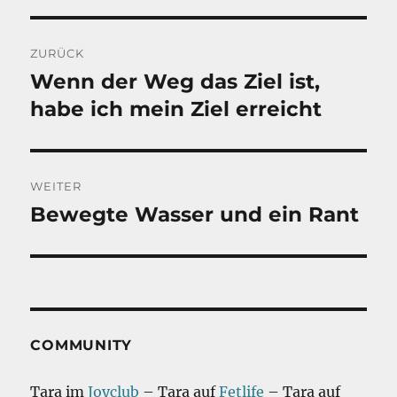
Beitragsnavigation
ZURÜCK
Wenn der Weg das Ziel ist,
Vorheriger
Beitrag:
habe ich mein Ziel erreicht
WEITER
Bewegte Wasser und ein Rant
Nächster
Beitrag:
COMMUNITY
Tara im
Joyclub
– Tara auf
Fetlife
– Tara auf