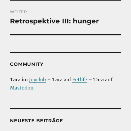
WEITER
Retrospektive III: hunger
Nächster
Beitrag:
COMMUNITY
Tara im
Joyclub
– Tara auf
Fetlife
– Tara auf
Mastodon
NEUESTE BEITRÄGE