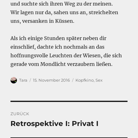
und suchte sich ihren Weg zu der meinen.
Wir lagen nur da, sahen uns an, streichelten
uns, versanken in Küssen.
Als ich einige Stunden später neben dir
einschlief, dachte ich nochmals an das
hoffnungsvolle Leuchten der Wiesen, die sich
gerade vom Mondlicht verzaubern ließen.
Autor
Veröffentlicht
Kategorien
Tara
15. November 2016
Kopfkino
,
Sex
am
Beitragsnavigation
ZURÜCK
Retrospektive I: Privat I
Vorheriger
Beitrag: