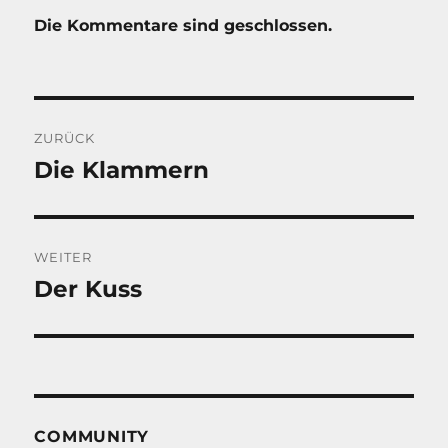
Die Kommentare sind geschlossen.
Beitragsnavigation
ZURÜCK
Die Klammern
Vorheriger
Beitrag:
WEITER
Der Kuss
Nächster
Beitrag:
COMMUNITY