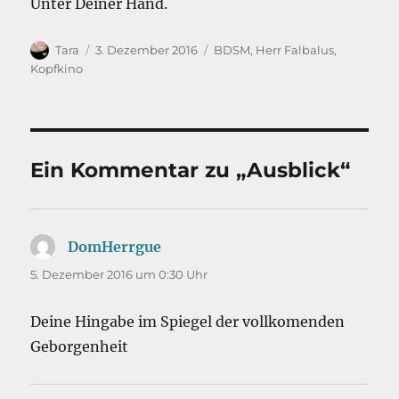
Unter Deiner Hand.
Autor
Veröffentlicht
Kategorien
Tara
3. Dezember 2016
BDSM
,
Herr Falbalus
,
am
Kopfkino
Ein Kommentar zu „Ausblick“
DomHerrgue
sagt:
5. Dezember 2016 um 0:30 Uhr
Deine Hingabe im Spiegel der vollkomenden
Geborgenheit