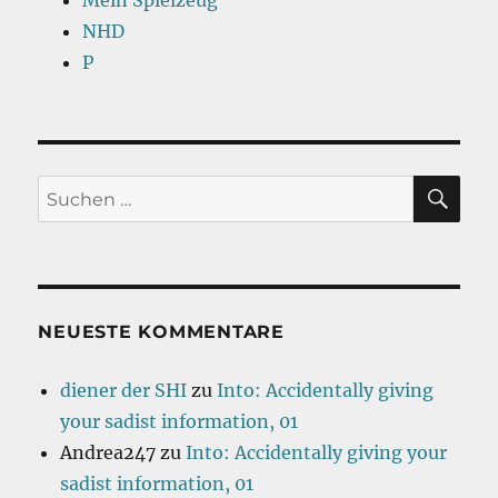
Mein Spielzeug
NHD
P
SU
Suchen
nach:
NEUESTE KOMMENTARE
diener der SHI
zu
Into: Accidentally giving
your sadist information, 01
Andrea247
zu
Into: Accidentally giving your
sadist information, 01