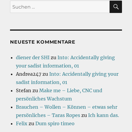
SU
Suchen
nach:
NEUESTE KOMMENTARE
diener der SHI
zu
Into: Accidentally giving
your sadist information, 01
Andrea247
zu
Into: Accidentally giving your
sadist information, 01
Stefan
zu
Make me – Liebe, CNC und
persönliches Wachstum
Brauchen – Wollen – Können – etwas sehr
persönliches – Taras Ropes
zu
Ich kann das.
Felix
zu
Dum spiro timeo