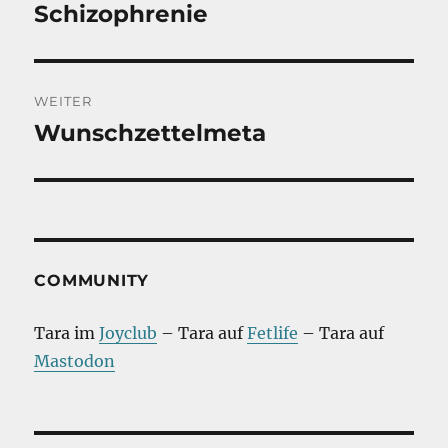
Schizophrenie
Vorheriger
Beitrag:
WEITER
Wunschzettelmeta
Nächster
Beitrag:
COMMUNITY
Tara im
Joyclub
– Tara auf
Fetlife
– Tara auf
Mastodon