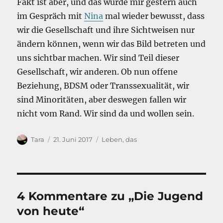
Fakt ist aber, und das wurde mir gestern auch
im Gespräch mit
Nina
mal wieder bewusst, dass
wir die Gesellschaft und ihre Sichtweisen nur
ändern können, wenn wir das Bild betreten und
uns sichtbar machen. Wir sind Teil dieser
Gesellschaft, wir anderen. Ob nun offene
Beziehung, BDSM oder Transsexualität, wir
sind Minoritäten, aber deswegen fallen wir
nicht vom Rand. Wir sind da und wollen sein.
Autor
Veröffentlicht
Kategorien
Tara
21. Juni 2017
Leben, das
am
4 Kommentare zu „Die Jugend
von heute“