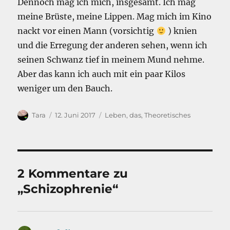
Dennoch mag ich mich, insgesamt. Ich mag
meine Brüste, meine Lippen. Mag mich im Kino
nackt vor einen Mann (vorsichtig
) knien
und die Erregung der anderen sehen, wenn ich
seinen Schwanz tief in meinem Mund nehme.
Aber das kann ich auch mit ein paar Kilos
weniger um den Bauch.
Autor
Veröffentlicht
Kategorien
Tara
12. Juni 2017
Leben, das
,
Theoretisches
am
2 Kommentare zu
„Schizophrenie“