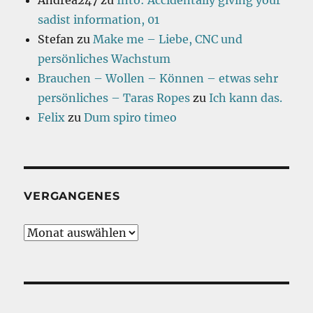
Andrea247
zu
Into: Accidentally giving your
sadist information, 01
Stefan
zu
Make me – Liebe, CNC und
persönliches Wachstum
Brauchen – Wollen – Können – etwas sehr
persönliches – Taras Ropes
zu
Ich kann das.
Felix
zu
Dum spiro timeo
VERGANGENES
Vergangenes