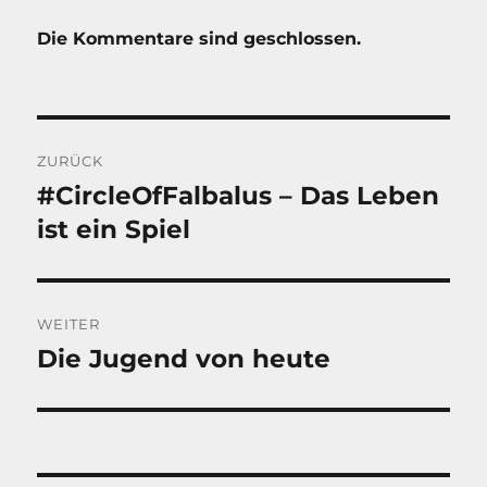
Die Kommentare sind geschlossen.
Beitragsnavigation
ZURÜCK
#CircleOfFalbalus – Das Leben
Vorheriger
Beitrag:
ist ein Spiel
WEITER
Die Jugend von heute
Nächster
Beitrag: