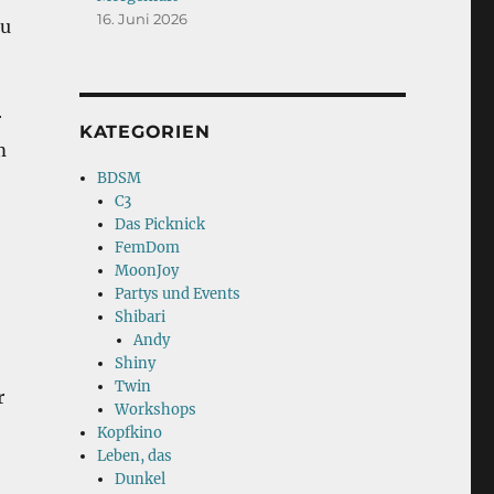
16. Juni 2026
zu
r
KATEGORIEN
m
BDSM
C3
Das Picknick
FemDom
MoonJoy
Partys und Events
Shibari
Andy
Shiny
Twin
r
Workshops
Kopfkino
Leben, das
Dunkel