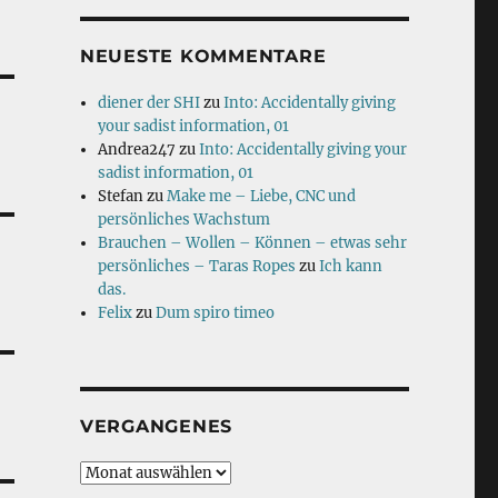
NEUESTE KOMMENTARE
diener der SHI
zu
Into: Accidentally giving
your sadist information, 01
Andrea247
zu
Into: Accidentally giving your
sadist information, 01
Stefan
zu
Make me – Liebe, CNC und
persönliches Wachstum
Brauchen – Wollen – Können – etwas sehr
persönliches – Taras Ropes
zu
Ich kann
das.
Felix
zu
Dum spiro timeo
VERGANGENES
Vergangenes