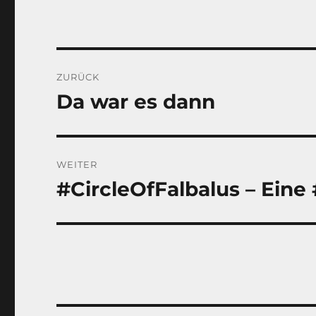
Beitragsnavigation
ZURÜCK
Da war es dann
Vorheriger
Beitrag:
WEITER
#CircleOfFalbalus – Eine
Nächster
Beitrag: