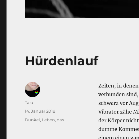
Hürdenlauf
Zeiten, in dene
verbunden sind,
Autor
Tara
schwarz vor Aug
Veröffentlicht
14. Januar 2018
Vibrator zähe M
am
Kategorien
Dunkel
,
Leben, das
der Körper nicht
dumme Kommentar
einem einen gan