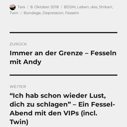
Autor
Veröffentlicht
Kategorien
Tara
8. Oktober 2018
BDSM
,
Leben, das
,
Shibari
,
am
Schlagwörter
Twin
Bondage
,
Depression
,
Fesseln
Beitragsnavigation
ZURÜCK
Immer an der Grenze – Fesseln
Vorheriger
Beitrag:
mit Andy
WEITER
“Ich hab schon wieder Lust,
Nächster
Beitrag:
dich zu schlagen” – Ein Fessel-
Abend mit den VIPs (incl.
Twin)