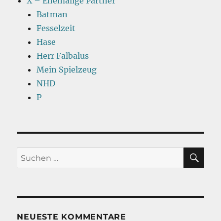
X – Ehemalige Partner
Batman
Fesselzeit
Hase
Herr Falbalus
Mein Spielzeug
NHD
P
SU
Suchen
nach:
NEUESTE KOMMENTARE