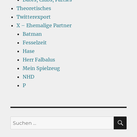
Theoretisches
Twitterexport
X – Ehemalige Partner
Batman
Fesselzeit
Hase
Herr Falbalus
Mein Spielzeug
NHD
P
SU
Suchen
nach: