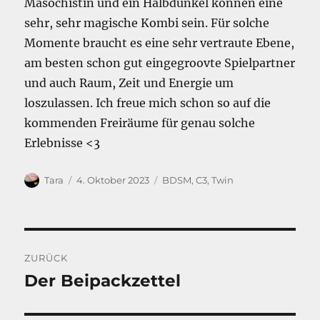
Masochistin und ein Halbdunkel können eine
sehr, sehr magische Kombi sein. Für solche
Momente braucht es eine sehr vertraute Ebene,
am besten schon gut eingegroovte Spielpartner
und auch Raum, Zeit und Energie um
loszulassen. Ich freue mich schon so auf die
kommenden Freiräume für genau solche
Erlebnisse <3
Autor
Veröffentlicht
Kategorien
Tara
4. Oktober 2023
BDSM
,
C3
,
Twin
am
Beitragsnavigation
ZURÜCK
Der Beipackzettel
Vorheriger
Beitrag: