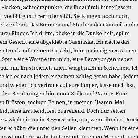
 Flecken, Schmerzpunkte, die ihr auf mir hinterlassen
t, vielfältig in ihrer Intensität. Sie klingen noch nach,
iser werdend. Das Brennen und Stechen der Gummibänder
urer Finger. Ich drifte, blicke in die Dunkelheit, spüre
em Gesicht eine abgeklebte Gasmaske, ich rieche das
n Druck auf meinem Gesicht, höre mein eigenes Atmen
l. Spüre eure Wärme um mich, eure Bewegungen neben
auf mir. Ihr streichelt mich. Wiegt mich in Sicherheit. Ic
ie ich es nach jedem einzelnen Schlag getan habe, jede
und wieder. Ich vertraue auf eure Finger, lasse mich los,
 den Berührungen hin, eurer Stille und Wärme. Eure
n Brüsten, meinen Beinen, in meinen Haaren. Mal
lnd, leise kraulend, fest zugreifend. Doch nur selten
erz wieder in mein Bewusstsein, nur, wenn ihr den Druc
ken erhöht, die unter den Seilen klemmen. Wenn ihr eur
resst und mir so die Luft nehmt für einen Moment, mei