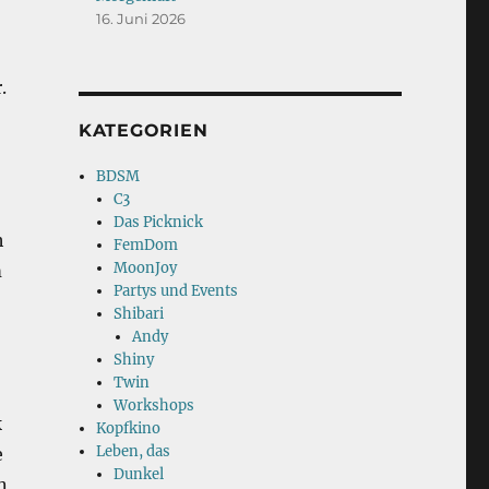
16. Juni 2026
.
KATEGORIEN
BDSM
C3
Das Picknick
h
FemDom
MoonJoy
m
Partys und Events
Shibari
Andy
Shiny
Twin
Workshops
k
Kopfkino
Leben, das
e
Dunkel
n