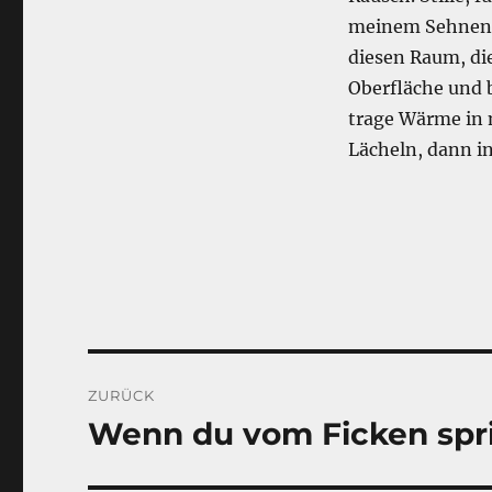
meinem Sehnen n
diesen Raum, die
Oberfläche und b
trage Wärme in m
Lächeln, dann i
Beitragsnavigation
ZURÜCK
Wenn du vom Ficken spric
Vorheriger
Beitrag: