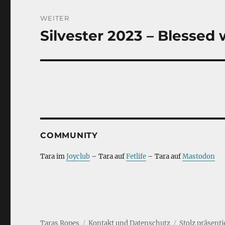
WEITER
Silvester 2023 – Blessed
Nächster
Beitrag:
COMMUNITY
Tara im
Joyclub
– Tara auf
Fetlife
– Tara auf
Mastodon
Taras Ropes
Kontakt und Datenschutz
Stolz präsent