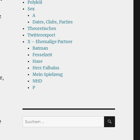
Polykül
Sex
A
z
Dates, Clubs, Parties
Theoretisches
Twitterexport
X – Ehemalige Partner
Batman
Fesselzeit
Hase
Herr Falbalus
Mein Spielzeug
r,
NHD
P
SUCHEN
Suchen
e
nach: