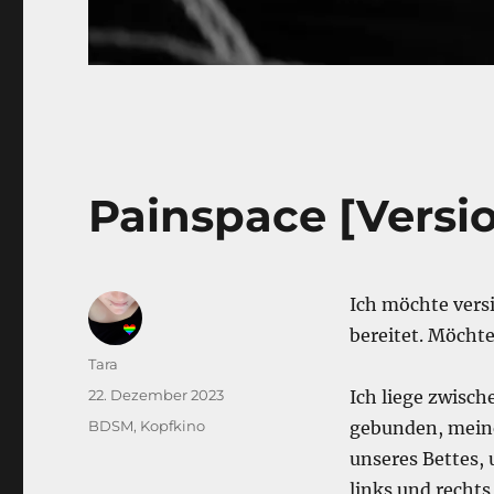
Painspace [Versi
Ich möchte versi
bereitet. Möcht
Autor
Tara
Veröffentlicht
22. Dezember 2023
Ich liege zwisc
am
Kategorien
BDSM
,
Kopfkino
gebunden, meine
unseres Bettes,
links und rechts