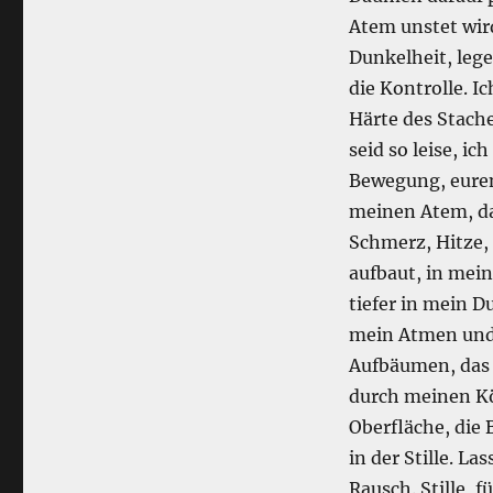
Atem unstet wird
Dunkelheit, leg
die Kontrolle. I
Härte des Stach
seid so leise, i
Bewegung, euren
meinen Atem, das
Schmerz, Hitze, 
aufbaut, in mein
tiefer in mein Du
mein Atmen und i
Aufbäumen, das 
durch meinen Kör
Oberfläche, die
in der Stille. L
Rausch. Stille, 