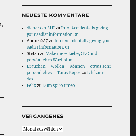
NEUESTE KOMMENTARE
t,
diener der SHI
zu
Into: Accidentally giving
your sadist information, 01
Andrea247
zu
Into: Accidentally giving your
sadist information, 01
Stefan
zu
Make me – Liebe, CNC und
persönliches Wachstum
Brauchen – Wollen – Können – etwas sehr
persönliches – Taras Ropes
zu
Ich kann
das.
Felix
zu
Dum spiro timeo
VERGANGENES
Vergangenes