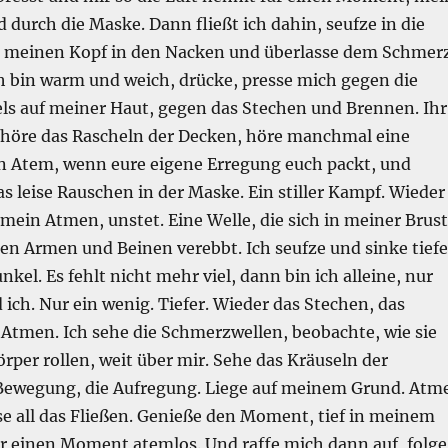
 durch die Maske. Dann fließt ich dahin, seufze in die
e meinen Kopf in den Nacken und überlasse dem Schmer
ch bin warm und weich, drücke, presse mich gegen die
els auf meiner Haut, gegen das Stechen und Brennen. Ihr
ch höre das Rascheln der Decken, höre manchmal eine
 Atem, wenn eure eigene Erregung euch packt, und
 leise Rauschen in der Maske. Ein stiller Kampf. Wieder
mein Atmen, unstet. Eine Welle, die sich in meiner Brust
en Armen und Beinen verebbt. Ich seufze und sinke tiefe
nkel. Es fehlt nicht mehr viel, dann bin ich alleine, nur
ch. Nur ein wenig. Tiefer. Wieder das Stechen, das
Atmen. Ich sehe die Schmerzwellen, beobachte, wie sie
per rollen, weit über mir. Sehe das Kräuseln der
 Bewegung, die Aufregung. Liege auf meinem Grund. Atm
asse all das Fließen. Genieße den Moment, tief in meinem
für einen Moment atemlos. Und raffe mich dann auf, folge