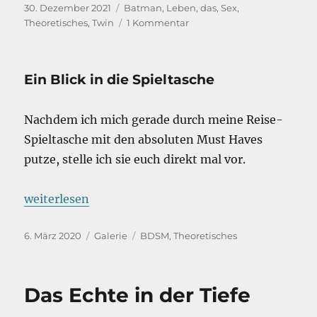
Veröffentlicht
Kategorien
30. Dezember 2021
Batman
,
Leben, das
,
Sex
,
am
zu
Theoretisches
,
Twin
1 Kommentar
One
of
Us
Ein Blick in die Spieltasche
–
Ask
a
Nachdem ich mich gerade durch meine Reise-
Poly
Spieltasche mit den absoluten Must Haves
putze, stelle ich sie euch direkt mal vor.
„Ein Blick in die Spieltasche“
weiterlesen
Veröffentlicht
Format
Kategorien
6. März 2020
Galerie
BDSM
,
Theoretisches
am
Das Echte in der Tiefe