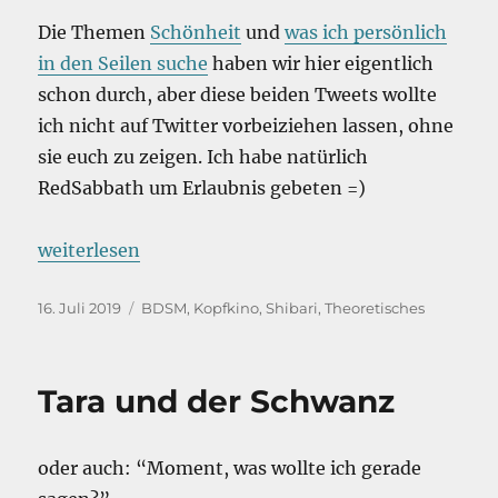
Die Themen
Schönheit
und
was ich persönlich
in den Seilen suche
haben wir hier eigentlich
schon durch, aber diese beiden Tweets wollte
ich nicht auf Twitter vorbeiziehen lassen, ohne
sie euch zu zeigen. Ich habe natürlich
RedSabbath um Erlaubnis gebeten =)
„Das Echte in der Tiefe“
weiterlesen
Veröffentlicht
Kategorien
16. Juli 2019
BDSM
,
Kopfkino
,
Shibari
,
Theoretisches
am
Tara und der Schwanz
oder auch: “Moment, was wollte ich gerade