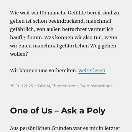
Wie weit wir für manche Gefühle bereit sind zu
gehen ist schon beeindruckend, manchmal
gefährlich, von außen betrachtet vermutlich
häufig dumm. Was können wir also tun, wenn
wir einen manchmal gefährlichen Weg gehen
wollen?
„Bewegte Wasser und 
Wir können uns vorbereiten.
weiterlesen
Veröffentlicht
Kategorien
25. Juli 2023
BDSM
,
Theoretisches
,
Twin
,
Workshops
am
One of Us – Ask a Poly
Aus persönlichen Gründen war es mir in letzter