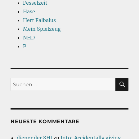
Fesselzeit
Hase
Herr Falbalus
Mein Spielzeug
NHD
P
SU
Suchen
nach:
NEUESTE KOMMENTARE
diener der SHI
zu
Into: Accidentally giving